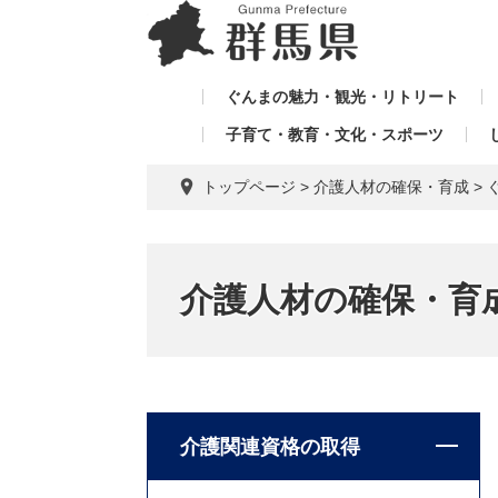
ペ
メ
メ
ー
ニ
ニ
ジ
ュ
ュ
の
ー
ぐんまの魅力・観光・リトリート
ー
先
を
子育て・教育・文化・スポーツ
を
頭
飛
飛
で
ば
トップページ
>
介護人材の確保・育成
>
す。
し
ば
て
し
本
て
文
介護人材の確保・育
へ
介護関連資格の取得