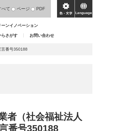
すべて
ページ
PDF
色・
language
文
リーンイノベーション
字
からさがす
お問い合わせ
番号350188
業者（社会福祉法人
番号350188