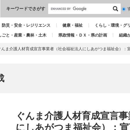
本文へ
キーワードでさがす
検
索
対
防災・安全・レジリエンス
健康・福祉
くらし・環境・グ
象
しごと・産業・農林・土木
県政情報・ＤＸ・県の計画
組織
ぐんま介護人材育成宣言事業者（社会福祉法人にしあがつま福祉会）：宣言
成
本
文
ぐんま介護人材育成宣言事
にしあがつま福祉会）：宣言