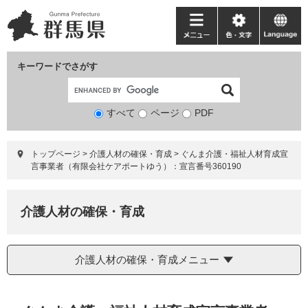
ペ
メ
ー
ニ
メ
色・
language
ジ
ュ
ニ
文
の
ー
ュ
字
キーワードでさがす
先
を
ー
頭
飛
で
ば
すべて
ページ
検
PDF
す。
し
索
て
対
本
トップページ
>
介護人材の確保・育成
>
ぐんま介護・福祉人材育成宣
象
文
言事業者（有限会社ケアポートゆう）：宣言番号360190
へ
介護人材の確保・育成
介護人材の確保・育成メニュー
本