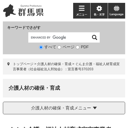
ペ
メ
ー
ニ
メ
色・
language
ジ
ュ
ニ
文
の
ー
ュ
字
キーワードでさがす
先
を
ー
頭
飛
で
ば
すべて
ページ
検
PDF
す。
し
索
て
対
本
トップページ
>
介護人材の確保・育成
>
ぐんま介護・福祉人材育成宣
象
文
言事業者（社会福祉法人邦知会）：宣言番号370203
へ
介護人材の確保・育成
介護人材の確保・育成メニュー
本