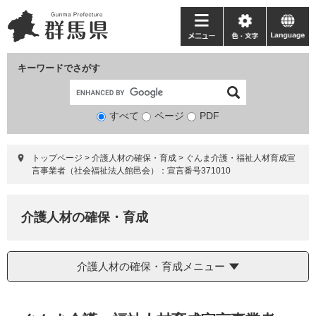
ペ
メ
ー
ニ
メ
色・
language
ジ
ュ
ニ
文
の
ー
ュ
字
キーワードでさがす
先
を
ー
頭
飛
で
ば
すべて
ページ
検
PDF
す。
し
索
て
対
本
トップページ
>
介護人材の確保・育成
>
ぐんま介護・福祉人材育成宣
象
文
言事業者（社会福祉法人館邑会）：宣言番号371010
へ
介護人材の確保・育成
介護人材の確保・育成メニュー
本