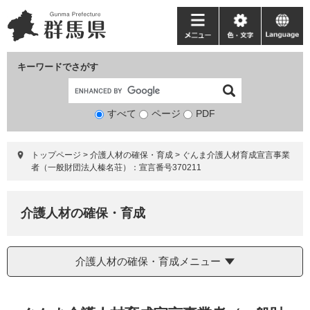
ペ
メ
ー
ニ
メ
色・
language
ジ
ュ
ニ
文
の
ー
ュ
字
キーワードでさがす
先
を
ー
頭
飛
で
ば
すべて
ページ
検
PDF
す。
し
索
て
対
本
トップページ
>
介護人材の確保・育成
>
ぐんま介護人材育成宣言事業
象
文
者（一般財団法人榛名荘）：宣言番号370211
へ
介護人材の確保・育成
介護人材の確保・育成メニュー
本