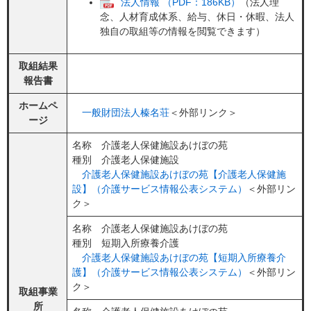
法人情報 （PDF：186KB）
（法人理
念、人材育成体系、給与、休日・休暇、法人
独自の取組等の情報を閲覧できます）
取組結果
報告書
ホームペ
一般財団法人榛名荘
＜外部リンク＞
ージ
名称 介護老人保健施設あけぼの苑
種別 介護老人保健施設
介護老人保健施設あけぼの苑【介護老人保健施
設】（介護サービス情報公表システム）
＜外部リン
ク＞
名称 介護老人保健施設あけぼの苑
種別 短期入所療養介護
介護老人保健施設あけぼの苑【短期入所療養介
護】（介護サービス情報公表システム）
＜外部リン
ク＞
取組事業
所