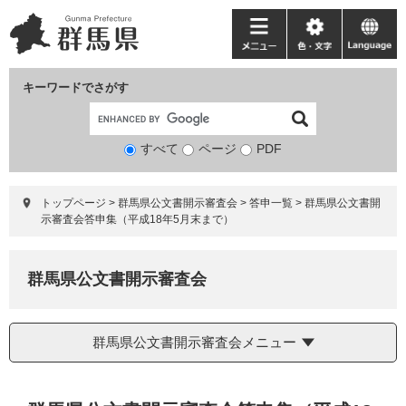
ペ
メ
ー
ニ
メ
色・
language
ジ
ュ
ニ
文
の
ー
ュ
字
キーワードでさがす
先
を
ー
頭
飛
で
ば
すべて
ページ
検
PDF
す。
し
索
て
対
本
トップページ
>
群馬県公文書開示審査会
>
答申一覧
>
群馬県公文書開
象
文
示審査会答申集（平成18年5月末まで）
へ
群馬県公文書開示審査会
群馬県公文書開示審査会メニュー
本