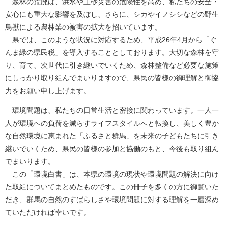
森林の荒廃は、洪水や土砂災害の危険性を高め、私たちの安全・
安心にも重大な影響を及ぼし、さらに、シカやイノシシなどの野生
鳥獣による農林業の被害の拡大を招いています。
県では、このような状況に対応するため、平成26年4月から「ぐ
んま緑の県民税」を導入することとしております。大切な森林を守
り、育て、次世代に引き継いでいくため、森林整備など必要な施策
にしっかり取り組んでまいりますので、県民の皆様の御理解と御協
力をお願い申し上げます。
環境問題は、私たちの日常生活と密接に関わっています。一人一
人が環境への負荷を減らすライフスタイルへと転換し、美しく豊か
な自然環境に恵まれた「ふるさと群馬」を未来の子どもたちに引き
継いでいくため、県民の皆様の参加と協働のもと、今後も取り組ん
でまいります。
この「環境白書」は、本県の環境の現状や環境問題の解決に向け
た取組についてまとめたものです。この冊子を多くの方に御覧いた
だき、群馬の自然のすばらしさや環境問題に対する理解を一層深め
ていただければ幸いです。