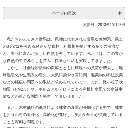
ページ内目次
更新日：2013年10月25日
私たちのふるさと群馬は、尾瀬に代表される貴重な生態系、県土
の3分の2を占める緑豊かな森林、利根川を軸とする多くの清流な
ど、変化に富んだ美しい自然を有しています。私たちは、この豊か
な自然の中で暮らしを営み、快適な生活を実現してきました。
しかし、社会経済活動の変容とともに環境への負荷が増大し、地
球温暖化や生態系の喪失、大気汚染や水質汚濁、廃棄物の不法投棄
などの幅広い問題への取組が求められています。また、微小粒子状
物質（PM2.5）や、ホルムアルデヒドによる利根川水系での水質事
故などの新たな問題も発生してまいりました。
また、木材価格の低迷により林業の衰退が長期化する中で、林業
を担う山村の過疎化・高齢化が進行し、奥山や里山が荒廃している
ことも深刻な問題です。