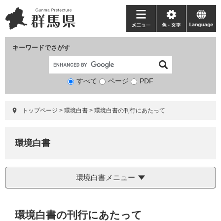
ペ
メ
ー
ニ
メ
色・
language
ジ
ュ
ニ
文
の
ー
ュ
字
キーワードでさがす
先
を
ー
頭
飛
で
ば
すべて
ページ
検
PDF
す。
し
索
て
対
本
トップページ
>
環境白書
>
環境白書の刊行にあたって
象
文
へ
環境白書
環境白書メニュー
本
環境白書の刊行にあたって
文