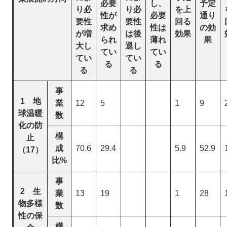
必要
し、
予定
り必
り必
を上
性が
必要
通り
要性
要性
回る
求め
性は
の効
が増
は後
効果
られ
薄れ
果
大し
退し
てい
てい
てい
てい
る
る
る
る
事
1 地
業
12
5
1
9
球温暖
数
化の防
構
止
成
70.6
29.4
5.9
52.9
（17）
比%
事
2 生
業
13
19
1
28
物多様
数
性の保
構