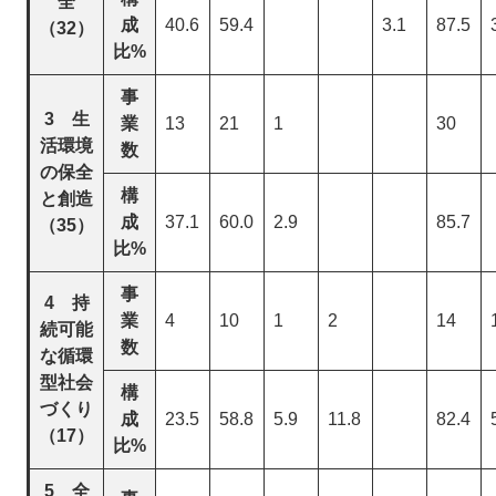
全
成
40.6
59.4
3.1
87.5
（32）
比%
事
3 生
業
13
21
1
30
活環境
数
の保全
構
と創造
成
37.1
60.0
2.9
85.7
（35）
比%
事
4 持
業
4
10
1
2
14
続可能
数
な循環
型社会
構
づくり
成
23.5
58.8
5.9
11.8
82.4
（17）
比%
5 全