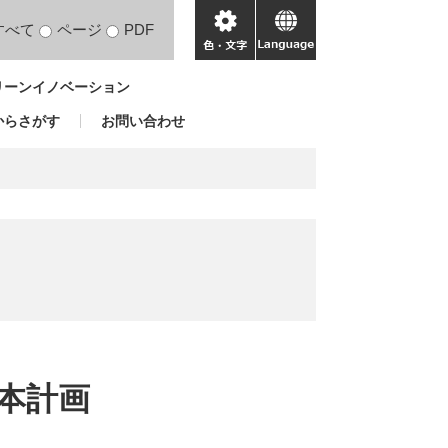
すべて
ページ
PDF
色・
language
文
リーンイノベーション
字
からさがす
お問い合わせ
本計画