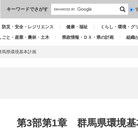
本文へ
キーワードでさがす
検
索
対
防災・安全・レジリエンス
健康・福祉
くらし・環境・グ
象
しごと・産業・農林・土木
県政情報・ＤＸ・県の計画
組織
群馬県環境基本計画
本
文
第3部第1章 群馬県環境基