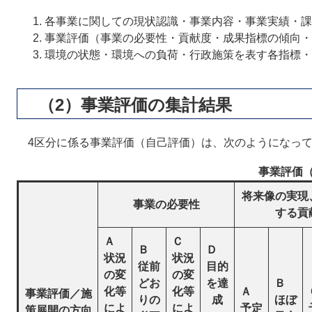
各事業に関しての現状認識・事業内容・事業実績・課
事業評価（事業の必要性・貢献度・成果指標の傾向・
環境の状態・環境への負荷・行政施策を表す各指標・
（2）事業評価の集計結果
4区分に係る事業評価（自己評価）は、次のようになっ
事業評価
将来像の実現
事業の必要性
する貢
Ａ
Ｃ
Ｂ
Ｄ
状況
状況
従前
目的
の変
の変
どお
を達
Ｂ
化等
化等
Ａ
事業評価／施
りの
成
ほぼ
によ
によ
予定
策展開の方向