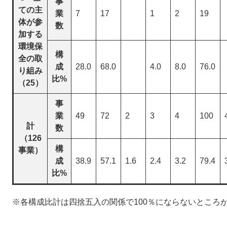
事
ての主
業
7
17
1
2
19
体が参
数
加する
環境保
構
全の取
成
28.0
68.0
4.0
8.0
76.0
り組み
比%
（25）
事
業
49
72
2
3
4
100
計
数
（126
構
事業）
成
38.9
57.1
1.6
2.4
3.2
79.4
比%
※各構成比計は四捨五入の関係で100％にならないところ