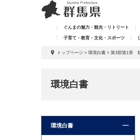
ペ
メ
メ
ー
ニ
ニ
ジ
ュ
ュ
の
ー
ぐんまの魅力・観光・リトリート
ー
先
を
子育て・教育・文化・スポーツ
を
頭
飛
飛
で
ば
トップページ
>
環境白書
>
第3部第1章 
す。
し
ば
て
し
本
て
文
環境白書
へ
環境白書