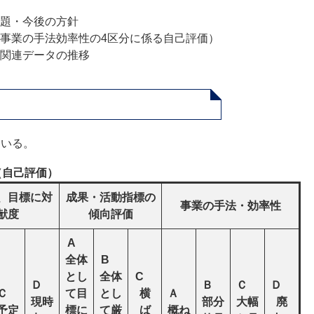
題・今後の方針
事業の手法効率性の4区分に係る自己評価）
関連データの推移
ている。
（自己評価）
、目標に対
成果・活動指標の
事業の手法・効率性
献度
傾向評価
A
全体
B
とし
全体
C
Ｄ
Ｂ
Ｃ
Ｄ
Ｃ
て目
とし
横
Ａ
現時
部分
大幅
廃
予定
標に
て厳
ば
概ね