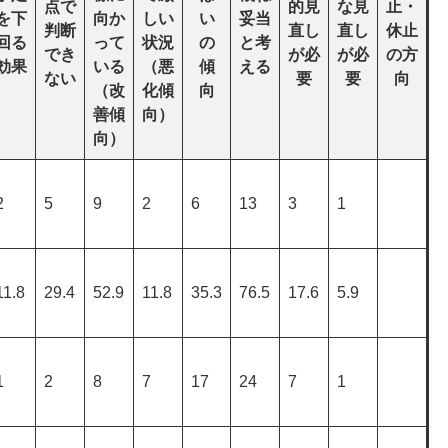
点で
的見
な見
止・
を下
向か
しい
い
妥当
判断
直し
直し
休止
回る
って
状況
の
と考
でき
が必
が必
の方
効果
いる
（悪
傾
える
ない
要
要
向
（改
化傾
向
善傾
向）
向）
2
5
9
2
6
13
3
1
11.8
29.4
52.9
11.8
35.3
76.5
17.6
5.9
1
2
8
7
17
24
7
1