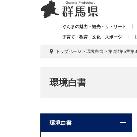
ペ
メ
メ
ー
ニ
ニ
ジ
ュ
ュ
の
ー
ぐんまの魅力・観光・リトリート
ー
先
を
子育て・教育・文化・スポーツ
を
頭
飛
飛
で
ば
トップページ
>
環境白書
>
第2部第5章第
す。
し
ば
て
し
本
て
文
環境白書
へ
環境白書