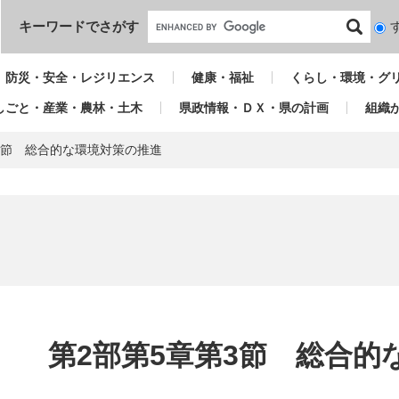
本文へ
キーワードでさがす
検
索
対
防災・安全・レジリエンス
健康・福祉
くらし・環境・グ
象
しごと・産業・農林・土木
県政情報・ＤＸ・県の計画
組織
3節 総合的な環境対策の推進
本
文
第2部第5章第3節 総合的