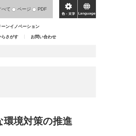
すべて
ページ
PDF
色・
language
文
リーンイノベーション
字
からさがす
お問い合わせ
な環境対策の推進