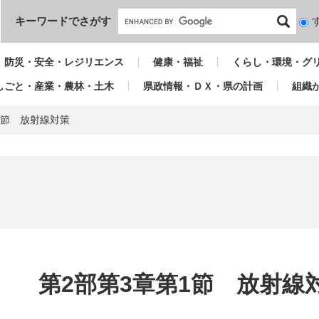
本文へ
キーワードでさがす
検
索
対
防災・安全・レジリエンス
健康・福祉
くらし・環境・グ
象
しごと・産業・農林・土木
県政情報・ＤＸ・県の計画
組織
1節 放射線対策
本
文
第2部第3章第1節 放射線