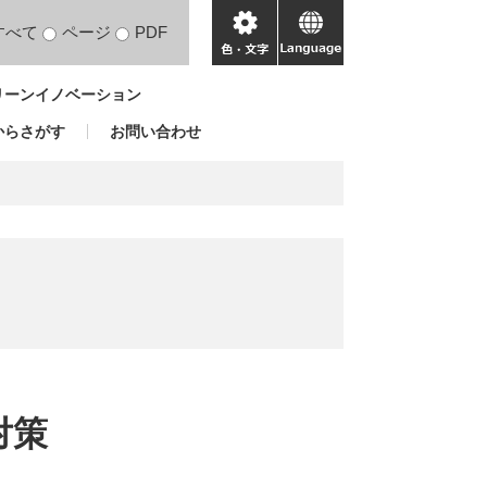
すべて
ページ
PDF
色・
language
文
リーンイノベーション
字
からさがす
お問い合わせ
対策