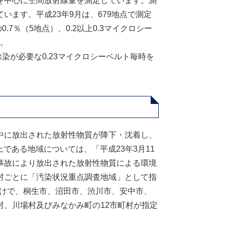
を中心に空間放射線量を測定しています。測
ます。平成23年9月は、679地点で測定
.7％（5地点）、0.2以上0.3マイクロシー
た。
除染が必要な0.23マイクロシーベルト毎時を
中に放出された放射性物質が降下・沈着し、
上である地域については、「平成23年3月11
事故により放出された放射性物質による環境
村ごとに「汚染状況重点調査地域」として指
付けで、桐生市、沼田市、渋川市、安中市、
、川場村及びみなかみ町の12市町村が指定