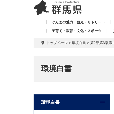
ペ
メ
メ
ー
ニ
ニ
ジ
ュ
ュ
の
ー
ぐんまの魅力・観光・リトリート
ー
先
を
子育て・教育・文化・スポーツ
を
頭
飛
飛
で
ば
トップページ
>
環境白書
>
第2部第3章第
す。
し
ば
て
し
本
て
文
環境白書
へ
環境白書