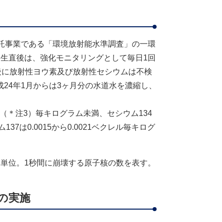
託事業である「環境放射能水準調査」の一環
生直後は、強化モニタリングとして毎日1回
後に放射性ヨウ素及び放射性セシウムは不検
24年1月からは3ヶ月分の水道水を濃縮し、
ル（＊注3）毎キログラム未満、セシウム134
137は0.0015から0.0021ベクレル毎キログ
単位。1秒間に崩壊する原子核の数を表す。
の実施