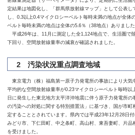
射線量測定器（サーベイメータ）により、定期的に生活圏
定結果は地図化し、「群馬県放射線マップ」として公表してい
し、0.3以上0.4マイクロシーベルト毎時未満の地点が全体の0
ベルト毎時未満の地点は全体の5.6％（38地点）ありまし
平成26年は、11月に測定した全1,124地点で、生活圏で
下回り、空間放射線量率の減衰が確認されました。
2 汚染状況重点調査地域
東京電力（株）福島第一原子力発電所の事故により大気
平均的な空間放射線量率が0.23マイクロシーベルト毎時以
日に発生した東北地方太平洋沖地震に伴う原子力発電所の
の汚染への対処に関する特別措置法」に基づき、国が市町
定することとされています。県内では平成23年12月28日
みどり市、下仁田町、中之条町、高山村、東吾妻町、片品村
を受けました。