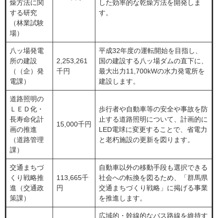
燥方法に関
した効率的な乾燥方法を開発しま
する研究
す。
（林業試験
場）
八ッ場発電
平成32年度の運転開始を目指し、
所の建設
2,253,261
国の建設する八ッ場ダムの直下に、
（（企）発
千円
最大出力11,700kWの水力発電所を
電課）
建設します。
道路照明の
ＬＥＤ化・
歩行者や自動車等の安全や事故を防
長寿命化計
止する道路照明について、計画的に
15,000千円
画の推進
LED電球に変更することで、省電力
（道路管理
と老朽施設の更新を図ります。
課）
交通まちづ
自動車以外の移動手段も選択できる
くり戦略推
113,665千
社会への転換を図るため、「群馬県
進（交通政
円
交通まちづくり戦略」に掲げる事業
策課）
を推進します。
広域的・幹線的なバス路線を維持す