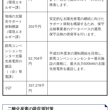
（環境エネ
推進します。
ルギー課）
地域の太陽
安定的な太陽光発電の継続に向けた
光サポート
サポート体制を構築するため、保守
体制構築
202千円
点検事業者のデータベースの運用、
（環境エネ
保守点検の啓発等を行います。
ルギー課）
群馬コンベ
ンションセ
平成31年度末の運転開始を目指し、
ンター太陽
52,704千
群馬コンベンションセンター展示施
光発電所の
円
設の屋根に、最大出力500kWの太陽
建設
光発電所を建設します。
（（企）発
電課）
337,278千
小計
円
二酸化炭素の吸収源対策