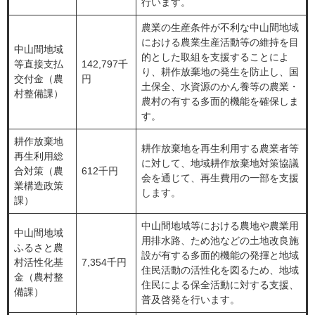
行います。
農業の生産条件が不利な中山間地域
における農業生産活動等の維持を目
中山間地域
的とした取組を支援することによ
等直接支払
142,797千
り、耕作放棄地の発生を防止し、国
交付金（農
円
土保全、水資源のかん養等の農業・
村整備課）
農村の有する多面的機能を確保しま
す。
耕作放棄地
耕作放棄地を再生利用する農業者等
再生利用総
に対して、地域耕作放棄地対策協議
合対策（農
612千円
会を通じて、再生費用の一部を支援
業構造政策
します。
課）
中山間地域等における農地や農業用
中山間地域
用排水路、ため池などの土地改良施
ふるさと農
設が有する多面的機能の発揮と地域
村活性化基
7,354千円
住民活動の活性化を図るため、地域
金（農村整
住民による保全活動に対する支援、
備課）
普及啓発を行います。