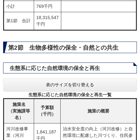
小計
769千円
18,315,547
第1節 合計
千円
第2節 生物多様性の保全・自然との共生
生態系に応じた自然環境の保全と再生
表のサイズを切り替える
生態系に応じた自然環境の保全と再生一覧
施策名
予算額
（実施課等
施策の概要
（千円）
名）
河川改修事
治水安全度の向上（河川改修）と自
1,841,187
業（河川
然環境に配慮した川づくり、住民参
千円