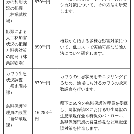
カの利用状
870千円
シカ対策について、その方法を研究
況の把握
します。
（林業試験
場）
獣類による
人工林加害
植栽から始まる多様な獣害対策につ
状況の把握
850千円
いて、低コストで実施可能な防除方
と獣害対策
法について研究します。
の開発（林
業試験場）
カワウ生息
カワウの生息状況をモニタリングす
状況調査
879千円
るため、漁場におけるカワウの飛来
（蚕糸園芸
数調査を行います。
課）
県下に65名の鳥獣保護管理員を委嘱
鳥獣保護管
し、鳥獣保護区における野生鳥獣の
理員の設置
16,293千
生息環境保全や狩猟のパトロール、
（自然環境
円
鳥獣保護思想の普及啓発など鳥獣保
課）
護対策を推進します。