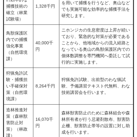
を用いて捕獲を行うなど、奥山など
捕獲技術の
1,328千円
でも実施可能な効率的な捕獲手法を
確立（林業
研究します。
試験場）
ニホンジカの生息密度は上昇が続い
鳥獣保護区
ており、緊急的な対策が必要である
内での捕獲
40,000千
ことから、他地域からの流入経路と
強化事業
円
なっている奥山の鳥獣保護区内での
（自然環境
個体数調整を専門機関へ委託して試
課）
行的に実施します。
狩猟免許試
験・捕獲担
狩猟免許試験、出前型のわな猟試
い手確保対
8,264千円
験、予備講習テキスト代無料、わな
策（自然環
技術講習会を行います。
境課）
造林推進対
森林獣害防止のために森林組合や森
策（森林獣
16,070千
林所有者が行う忌避剤散布、獣害防
害防止対
円
止柵、獣害防止帯等の設置に対し助
策）（林政
成を行います。
課）