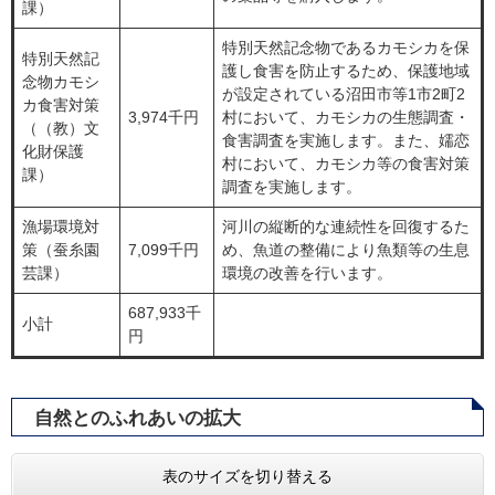
課）
特別天然記念物であるカモシカを保
特別天然記
護し食害を防止するため、保護地域
念物カモシ
が設定されている沼田市等1市2町2
カ食害対策
3,974千円
村において、カモシカの生態調査・
（（教）文
食害調査を実施します。また、嬬恋
化財保護
村において、カモシカ等の食害対策
課）
調査を実施します。
漁場環境対
河川の縦断的な連続性を回復するた
策（蚕糸園
7,099千円
め、魚道の整備により魚類等の生息
芸課）
環境の改善を行います。
687,933千
小計
円
自然とのふれあいの拡大
表のサイズを切り替える