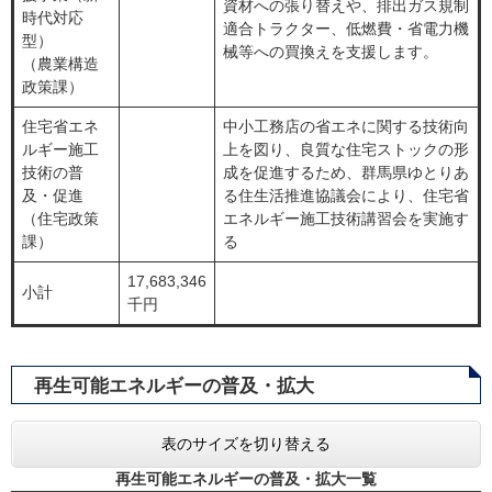
資材への張り替えや、排出ガス規制
時代対応
適合トラクター、低燃費・省電力機
型）
械等への買換えを支援します。
（農業構造
政策課）
住宅省エネ
中小工務店の省エネに関する技術向
ルギー施工
上を図り、良質な住宅ストックの形
技術の普
成を促進するため、群馬県ゆとりあ
及・促進
る住生活推進協議会により、住宅省
（住宅政策
エネルギー施工技術講習会を実施す
課）
る
17,683,346
小計
千円
再生可能エネルギーの普及・拡大
表のサイズを切り替える
再生可能エネルギーの普及・拡大一覧