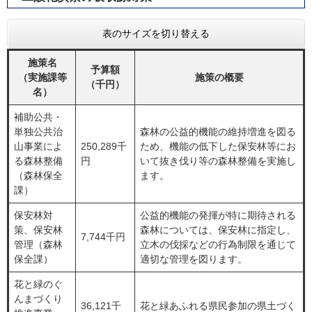
表のサイズを切り替える
施策名
予算額
（実施課等
施策の概要
（千円）
名）
補助公共・
単独公共治
森林の公益的機能の維持増進を図る
山事業によ
250,289千
ため、機能の低下した保安林等にお
る森林整備
円
いて抜き伐り等の森林整備を実施し
（森林保全
ます。
課）
保安林対
公益的機能の発揮が特に期待される
策、保安林
森林については、保安林に指定し、
7,744千円
管理（森林
立木の伐採などの行為制限を通じて
保全課）
適切な管理を図ります。
花と緑のぐ
んまづくり
36,121千
花と緑あふれる県民参加の県土づく