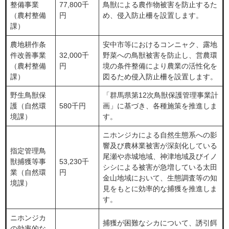
整備事業
77,800千
鳥獣による農作物被害を防止するた
（農村整備
円
め、侵入防止柵を設置します。
課）
農地耕作条
安中市等におけるコンニャク、露地
件改善事業
32,000千
野菜への鳥獣被害を防止し、営農環
（農村整備
円
境の条件整備により農業の活性化を
課）
図るため侵入防止柵を設置します。
野生鳥獣保
「群馬県第12次鳥獣保護管理事業計
護（自然環
580千円
画」に基づき、各種施策を推進しま
境課）
す。
ニホンジカによる自然生態系への影
響及び農林業被害が深刻化している
指定管理鳥
尾瀬や赤城地域、神津地域及びイノ
獣捕獲等事
53,230千
シシによる被害が急増している太田
業（自然環
円
金山地域において、生態調査等の知
境課）
見をもとに効率的な捕獲を推進しま
す。
ニホンジカ
捕獲が困難なシカについて、誘引餌
の効率的な