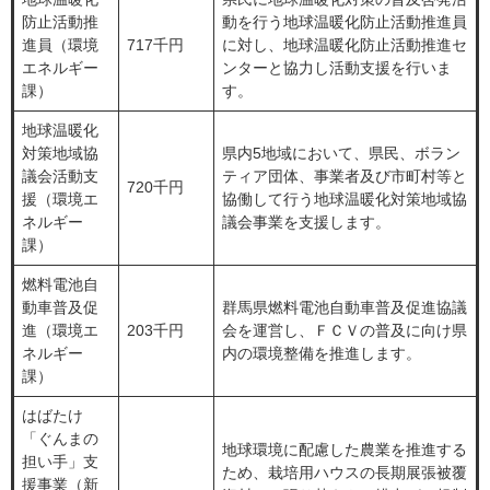
防止活動推
動を行う地球温暖化防止活動推進員
進員（環境
717千円
に対し、地球温暖化防止活動推進セ
エネルギー
ンターと協力し活動支援を行いま
課）
す。
地球温暖化
対策地域協
県内5地域において、県民、ボラン
議会活動支
ティア団体、事業者及び市町村等と
720千円
援（環境エ
協働して行う地球温暖化対策地域協
ネルギー
議会事業を支援します。
課）
燃料電池自
動車普及促
群馬県燃料電池自動車普及促進協議
進（環境エ
203千円
会を運営し、ＦＣＶの普及に向け県
ネルギー
内の環境整備を推進します。
課）
はばたけ
「ぐんまの
地球環境に配慮した農業を推進する
担い手」支
ため、栽培用ハウスの長期展張被覆
援事業（新