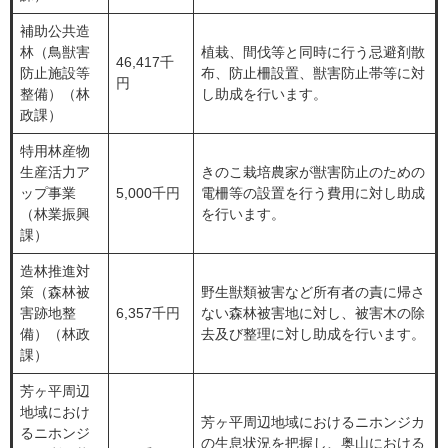
補助公共造
林（鳥獣害
植栽、間伐等と同時に行う忌避剤散
46,417千
防止施設等
布、防止柵設置、獣害防止帯等に対
円
整備）（林
し助成を行います。
政課）
特用林産物
生産活力ア
きのこ栽培農家が獣害防止のための
ップ事業
5,000千円
電柵等の設置を行う費用に対し助成
（林業振興
を行います。
課）
造林推進対
策（森林被
野生獣類被害など所有者の責に帰さ
害跡地整
6,357千円
ない森林被害地に対し、被害木の除
備）（林政
去及び整理に対し助成を行います。
課）
芳ヶ平周辺
地域におけ
芳ヶ平周辺地域におけるニホンジカ
るニホンジ
の生息状況を把握し、奥山における