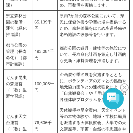
課）
め、再整備を実施します。
県立森林公
県内7か所の森林公園において、県
園の整備・
65,139千
民に保健休養や学習の場を提供する
運営（緑化
円
ため、森林整備をはじめ歩道整備や
推進課）
老朽施設の改修等を行います。
都市公園の
都市公園の遊具・建物等の施設につ
管理（長寿
493,084千
いて、長寿命化計画を策定し計画的
命化）（都
円
な更新・維持管理を推進します。
市計画課）
企画展や季節展を実施するととも
ぐんま昆虫
に、ボランティアの方々との協働や
の森運営
100,005千
地元協力団体との連携強化により、
（（教）生
円
「自然観察会」や「里山生活」等の
涯学習課）
各種体験プログラムを展開します。
天体観望や星空案内、天文イベント
ぐんま天文
等の本物体験や、地域・学校に職員
台運営
76,606千
を派遣する天体観察会、大学での天
（（教）生
円
文講座等、宇宙・自然の不思議さや