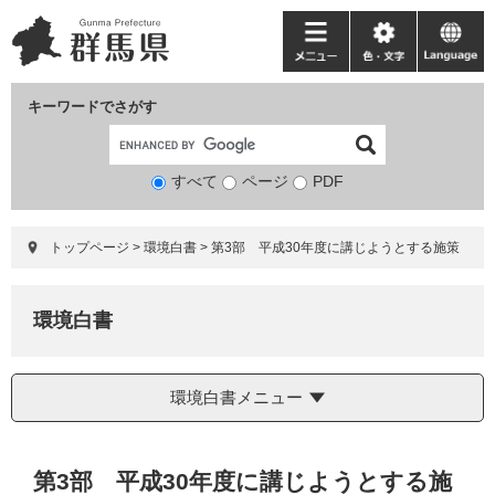
ペ
メ
ー
ニ
メ
色・
language
ジ
ュ
ニ
文
の
ー
ュ
字
キーワードでさがす
先
を
ー
頭
飛
で
ば
すべて
ページ
検
PDF
す。
し
索
て
対
本
トップページ
>
環境白書
>
第3部 平成30年度に講じようとする施策
象
文
へ
環境白書
環境白書メニュー
本
第3部 平成30年度に講じようとする施
文