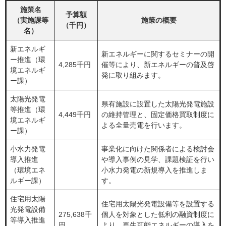
施策名
予算額
（実施課等
施策の概要
（千円）
名）
新エネルギ
新エネルギーに関するセミナーの開
ー推進（環
4,285千円
催等により、新エネルギーの普及啓
境エネルギ
発に取り組みます。
ー課）
太陽光発電
県有施設に設置した太陽光発電施設
等推進（環
4,449千円
の維持管理と、固定価格買取制度に
境エネルギ
よる全量売電を行います。
ー課）
小水力発電
事業化に向けた関係者による検討会
導入推進
や導入事例の見学、課題検証を行い
（環境エネ
小水力発電の新規導入を推進しま
ルギー課）
す。
住宅用太陽
住宅用太陽光発電設備等を設置する
光発電設備
275,638千
個人を対象とした低利の融資制度に
等導入推進
円
より、再生可能エネルギーの導入を