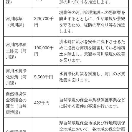
課）
加の川づくりを推進します。
堤防等の河川管理施設への悪影響を
河川除草
325,700千
防止するとともに、生活環境や景観
（河川課）
円
を守るため、堤防の草刈り等を推進
します。
洪水時に流水を安全に流下させるた
河川内堆積
190,000千
めに必要な河積を阻害している堆積
土除去（河
円
土を除去し、景観や河川環境の改善
川課）
を図ります。
河川水質浄
水質浄化対策を実施し、河川の水質
化対策（河
5,560千円
改善を図ります。
川課）
自然環境保
全審議会の
自然環境の保全や鳥獣保護事業など
422千円
運営（自然
に関する案件の審議を行います。
環境課）
県自然環境保全地域及び緑地環境保
全地域において、各地域の保全計画