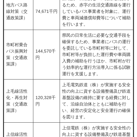
地方バス路
るため、赤字の生活交通路線を運行
線対策（交
74,671千円
しているバス事業者を対象に、運行
通政策課）
費と車両減価償却費等について補助
を行います。
県民の日常生活に必要な交通手段を
確保するため、事業者にバスの運行
市町村乗合
を委託している市町村等に対して、
バス振興対
144,570千
市町村等が負担した運行費や車両購
策（交通政
円
入費の補助を行うほか、市町村が行
策課）
う効率的な運行方法導入に係る試験
運行を支援します。
上毛電気鉄道（株）が実施する安全
上毛線活性
性の向上に資する設備整備及び鉄道
化・再生対
120,328千
基盤設備の維持に要する経費に対し
策（交通政
円
て、沿線自治体とともに補助を行
策課）
い、経営の安定化と安全運行の確保
を図ります。
上信電鉄（株）が実施する安全性の
上信線活性
向上に資する設備整備及び鉄道基盤