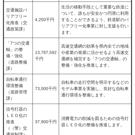
生活の移動手段として重要な鉄道に
交通施設バ
ついて、誰もが安全かつ円滑に利用
リアフリー
4,250千円
することができるよう、鉄道駅のバ
化推進（交
リアフリー化事業に対し支援を行い
通政策課）
ます。
「7つの交通
高速交通網の効果を県内全ての地域
軸」の整
13,787,592
や産業の発展に活かせるよう高速交
備・強化
千円
通網を補完する「7つの交通軸」の
（道路整備
整備・強化を推進します。
課）
自転車通行
自転車の走行空間を明示するなどの
環境整備
73,000千円
モデル事業を実施し、良好な自転車
（道路管理
通行環境を整備します。
課）
信号灯器の
ＬＥＤ化の
消費電力の削減を図るための信号灯
推進
37,900千円
器ＬＥＤ化の整備を推進します。
（（警）交
通規制課）