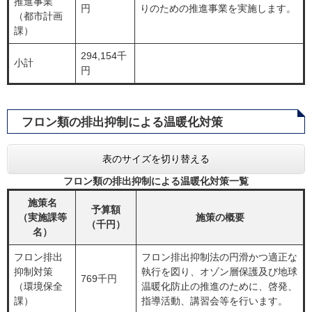
推進事業
円
りのための推進事業を実施します。
（都市計画
課）
294,154千
小計
円
フロン類の排出抑制による温暖化対策
表のサイズを切り替える
フロン類の排出抑制による温暖化対策一覧
施策名
予算額
（実施課等
施策の概要
（千円）
名）
フロン排出
フロン排出抑制法の円滑かつ適正な
抑制対策
執行を図り、オゾン層保護及び地球
769千円
（環境保全
温暖化防止の推進のために、啓発、
課）
指導活動、講習会等を行います。