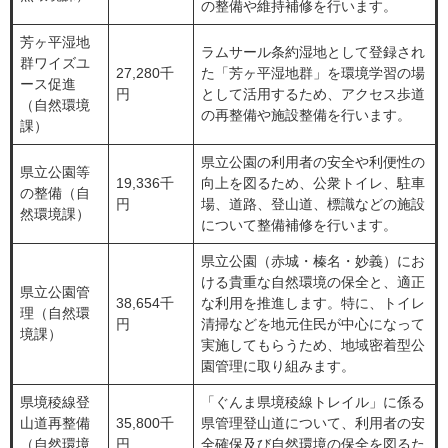
の整備や維持補修を行います。
芳ヶ平湿地
ラムサール条約湿地として登録され
群ワイズユ
27,280千
た「芳ヶ平湿地群」を環境学習の場
ース促進
円
として活用するため、アクセス歩道
（自然環境
の再整備や施設整備を行います。
課）
県立公園の利用者の安全や利便性の
県立公園等
19,336千
向上を図るため、公衆トイレ、駐車
の整備（自
円
場、道路、登山道、標識などの施設
然環境課）
について整備補修を行います。
県立公園（赤城・榛名・妙義）にお
ける貴重な自然環境の保全と、適正
県立公園管
38,654千
な利用を推進します。特に、トイレ
理（自然環
円
清掃などを地元住民が中心になって
境課）
実施してもらうため、地域密着型公
園管理に取り組みます。
県境稜線登
「ぐんま県境稜線トレイル」に係る
山道再整備
35,800千
県管理登山道について、利用者の安
（自然環境
円
全確保及び自然環境の保全を図るた