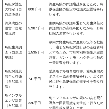
鳥獣保護区
野生鳥獣の保護増殖を図るため、鳥
の指定（自
808千円
獣保護区の指定や標識の設置等を行
然環境課）
います。
野鳥病院の
傷病鳥獣の救護を通じて野生鳥獣の
運営（自然
5,987千円
保護思想の高揚を図りながら、野鳥
環境課）
病院の運営を行います。
県内の野生鳥獣の生息状況等を把握
鳥獣生息調
し、適切な鳥獣保護行政の基礎資料
査（自然環
1,535千円
とするため、市町村別鳥類生息密度
境課）
調査、ガン・カモ・ハクチョウ類の
一斉調査を行います。
鳥獣保護思
愛鳥モデル校育成指導、愛鳥週間の
想普及啓発
ポスター原画募集等を行い、広く県
741千円
（自然環境
民に野生鳥獣保護の重要性を普及啓
課）
発します。
鳥インフル
鳥インフルエンザの疑いのある死亡
エンザ対策
336千円
野鳥の回収運搬を衛生的に行うため
（自然環境
の薬品等を購入します。