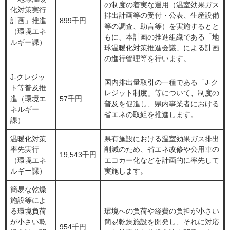
の制度の着実な運用（温室効果ガス
化対策実行
排出計画等の受付・公表、生産設備
計画」推進
899千円
等の調査、助言等）を実施するとと
（環境エネ
もに、本計画の推進組織である「地
ルギー課）
球温暖化対策推進会議」による計画
の進行管理等を行います。
J-クレジッ
国内排出量取引の一種である「J-ク
ト等普及推
レジット制度」等について、制度の
進（環境エ
57千円
普及を促進し、県内事業者における
ネルギー
省エネの取組を推進します。
課）
温暖化対策
県有施設における温室効果ガス排出
率先実行
削減のため、省エネ改修や公用車の
19,543千円
（環境エネ
エコカー化などを計画的に率先して
ルギー課）
実施します。
簡易な乾燥
施設等によ
る環境負荷
環境への負荷や経費の負担が小さい
が小さい乾
簡易乾燥施設を開発し、それに対応
954千円