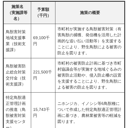
施策名
予算額
（実施課等
施策の概要
（千円）
名）
市町村が実施する鳥獣被害対策（有
鳥獣害対策
害鳥獣の捕獲、発信機を活用した計
地域支援事
69,100千
画的な追い払い活動等）を支援する
業（技術支
円
ことにより、野生鳥獣による被害の
援課）
防止を図ります。
市町村の被害防止計画に基づき市町
鳥獣被害防
村協議会等が実施する地域ぐるみの
止総合対策
221,500千
被害防止活動や、侵入防止柵の設置
交付金（技
円
を支援することにより、野生鳥獣に
術支援課）
よる被害の防止を図ります。
特定鳥獣適
正管理計画
ニホンジカ、イノシシ等6鳥獣種に
の推進（鳥
15,743千
ついて作成した特定鳥獣適正管理計
獣被害対策
円
画に基づき、農林業被害等の軽減を
支援センタ
図ります。
ー）