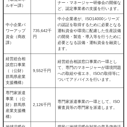
ナー・マネージャー研修会の開催な
ルギー課）
ど、認定事業者の支援を行います。
中小企業者が、ISO14000シリーズ
中小企業パ
の認証を取得するために必要となる
ワーアップ
735,642千
運転資金や環境に配慮した生産設備
資金（商政
円
の開発・製造・導入等を行うために
課）
必要となる設備・運転資金を融資し
ます。
経営総合相
経営総合相談窓口事業の一環とし
談窓口事業
て、専門のマネージャーが環境問題
（（公財）
9,552千円
への取組や省エネ、ISOの取得等に
群馬県産業
ついてアドバイスを行います。
支援機構）
専門家派遣
事業（（公
専門家派遣事業の一環として、ISO
財）群馬県
2,126千円
審査員等の専門家を派遣します。
産業支援機
構）
地球温暖化
県民に地球温暖化対策の普及啓発活