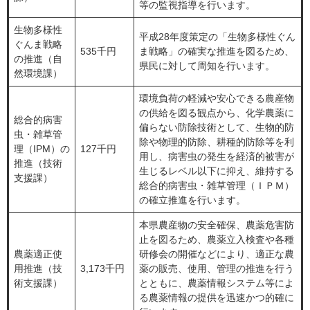
等の監視指導を行います。
生物多様性
平成28年度策定の「生物多様性ぐん
ぐんま戦略
535千円
ま戦略」の確実な推進を図るため、
の推進（自
県民に対して周知を行います。
然環境課）
環境負荷の軽減や安心できる農産物
の供給を図る観点から、化学農薬に
総合的病害
偏らない防除技術として、生物的防
虫・雑草管
除や物理的防除、耕種的防除等を利
理（IPM）の
127千円
用し、病害虫の発生を経済的被害が
推進（技術
生じるレベル以下に抑え、維持する
支援課）
総合的病害虫・雑草管理（ＩＰＭ）
の確立推進を行います。
本県農産物の安全確保、農薬危害防
止を図るため、農薬立入検査や各種
農薬適正使
研修会の開催などにより、適正な農
用推進（技
3,173千円
薬の販売、使用、管理の推進を行う
術支援課）
とともに、農薬情報システム等によ
る農薬情報の提供を迅速かつ的確に