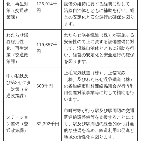
化・再生対
125,914千
設備の維持に要する経費に対して、
策（交通政
円
沿線自治体とともに補助を行い、経
策課）
営の安定化と安全運行の確保を図り
ます。
わたらせ渓
わたらせ渓谷鐵道（株）が実施する
谷線活性
安全性の向上に資する設備整備に対
119,657千
化・再生対
して、沿線自治体とともに補助を行
円
策（交通政
い、経営の安定化と安全運行の確保
策課）
を図ります。
上毛電気鉄道（株）、上信電鉄
中小私鉄及
（株）及びわたらせ渓谷鐵道（株）
び第3セクタ
600千円
の各沿線市町村連絡協議会が行う利
ー対策（交
用促進対策事業等に対して補助を行
通政策課）
います。
市町村等が行う駅及び駅周辺の交通
ステーショ
関連施設整備等を支援することによ
ン整備（交
32,392千円
り、駅及び駅周辺の総合的かつ計画
通政策課）
的な整備を進め、鉄道利用の促進と
地域の活性化を図ります。