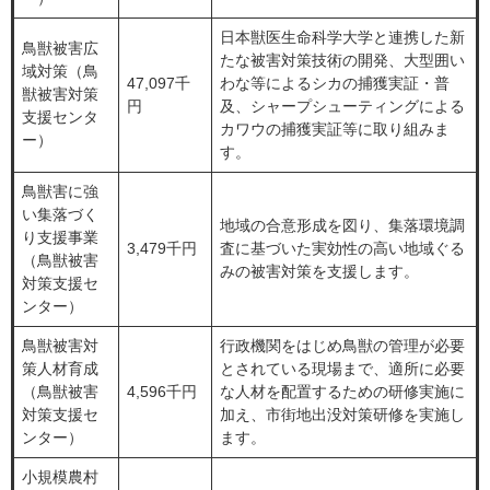
日本獣医生命科学大学と連携した新
鳥獣被害広
たな被害対策技術の開発、大型囲い
域対策（鳥
47,097千
わな等によるシカの捕獲実証・普
獣被害対策
円
及、シャープシューティングによる
支援センタ
カワウの捕獲実証等に取り組みま
ー）
す。
鳥獣害に強
い集落づく
地域の合意形成を図り、集落環境調
り支援事業
3,479千円
査に基づいた実効性の高い地域ぐる
（鳥獣被害
みの被害対策を支援します。
対策支援セ
ンター）
鳥獣被害対
行政機関をはじめ鳥獣の管理が必要
策人材育成
とされている現場まで、適所に必要
（鳥獣被害
4,596千円
な人材を配置するための研修実施に
対策支援セ
加え、市街地出没対策研修を実施し
ンター）
ます。
小規模農村