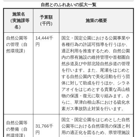
自然とのふれあいの拡大一覧
施策名
予算額
（実施課等
施策の概要
（千円）
名）
自然公園等
14,444千
国立・国定公園における公園事業や
の管理（自
円
各種行為の許認可指導を行うほか、
然環境課）
適正利用を推進するため、自然公園
内の県有施設の維持管理や首都圏自
然歩道及び中部北陸自然歩道の管理
を行います。また、尾瀬をはじめと
する自然公園内で美化活動を行う団
体に対して助成を行うほか、シラネ
アオイをはじめとする貴重な高山植
物の保護・復元に取り組みます。さ
らに、草津白根山系における硫化水
素ガス事故防止対策を行います。
国立・国定公園をはじめとした自然
自然公園等
31,766千
公園等における自然環境の保護と利
の整備（自
円
用の適正化を図るため、県管理施設
然環境課）