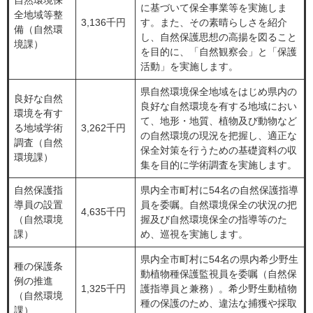
自然環境保
に基づいて保全事業等を実施しま
全地域等整
3,136千円
す。また、その素晴らしさを紹介
備（自然環
し、自然保護思想の高揚を図ること
境課）
を目的に、「自然観察会」と「保護
活動」を実施します。
県自然環境保全地域をはじめ県内の
良好な自然
良好な自然環境を有する地域におい
環境を有す
て、地形・地質、植物及び動物など
る地域学術
3,262千円
の自然環境の現況を把握し、適正な
調査（自然
保全対策を行うための基礎資料の収
環境課）
集を目的に学術調査を実施します。
自然保護指
県内全市町村に54名の自然保護指導
導員の設置
員を委嘱。自然環境保全の状況の把
4,635千円
（自然環境
握及び自然環境保全の指導等のた
課）
め、巡視を実施します。
県内全市町村に54名の県内希少野生
種の保護条
動植物種保護監視員を委嘱（自然保
例の推進
1,325千円
護指導員と兼務）。希少野生動植物
（自然環境
種の保護のため、違法な捕獲や採取
課）