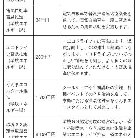
電気自動車
電気自動車等普及推進連絡協議会を
普及推進
34千円
通じて、電気自動車を一般に普及さ
（環境エネ
せるための周知活動を実施します。
ルギー課）
「エコドライブ」の実践により、燃
エコドライ
費は向上し、CO2排出量削減につな
ブ普及推進
がります。エコドライブについての
200千円
（環境エネ
正しい情報を周知し、より多くの方
ルギー課）
に取り組んでいただけるよう普及推
進に努めます。
ぐんまエコ
クールシェアや出前講座の実施、各
スタイル推
種イベントでのＰＲ活動を通して、
進
1,700千円
家庭における温暖化対策をぐんまエ
（環境エネ
コスタイルとして展開します。
ルギー課）
環境ＧＳ認定制度の運営のほか、省
環境ＧＳ認
エネ診断員・ＧＳ推進員の派遣や企
定制度運営
8,199千円
業のエコドライブ推進、省エネセミ
（環境エネ