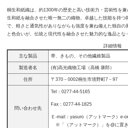
桐生和紙織は、約1300年の歴史と高い技術力・芸術性を
生和紙を融合させた唯一無二の織物。卓越した技能を持つ
で、軽さと通気性がありながらも強度を兼ね備えた独自の
と色合いが、伝統と現代性を融合させた魅力的な逸品とな
詳細情報
主な製品
帯、きもの、その他繊維製品
製造者名
(有)高光織物工場（高橋 康郎）
住所
〒370－0002桐生市境野町7－97
Tel：0277-44-5165
Fax：0277-44-1825
問い合わせ先
Ｅ-mail：yasuro（アットマーク）e-ori
​ ※「（アットマーク）」を@に置