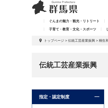
ペ
メ
メ
ー
ニ
ニ
ジ
ュ
ュ
の
ー
ぐんまの魅力・観光・リトリート
ー
先
を
子育て・教育・文化・スポーツ
を
頭
飛
飛
で
ば
トップページ
>
伝統工芸産業振興
>
桐生
す。
し
ば
て
し
本
て
文
伝統工芸産業振興
へ
指定・認定制度