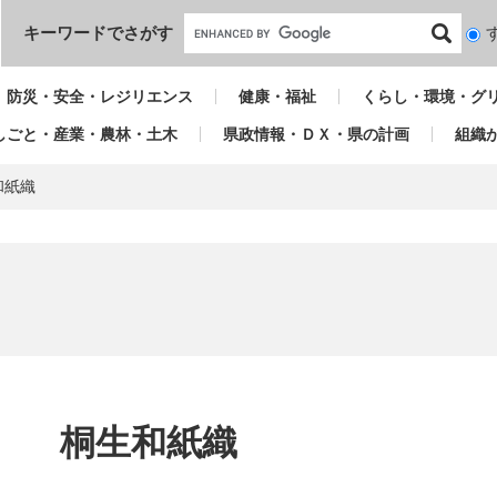
本文へ
キーワードでさがす
検
索
対
防災・安全・レジリエンス
健康・福祉
くらし・環境・グ
象
しごと・産業・農林・土木
県政情報・ＤＸ・県の計画
組織
和紙織
本
文
桐生和紙織