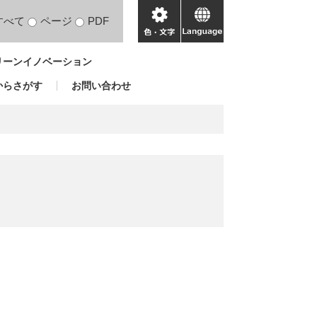
すべて
ページ
PDF
色・
language
文
リーンイノベーション
字
からさがす
お問い合わせ