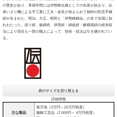
の歴史があり、享保年間には伊勢崎太織としての生産が始まり、以
来いざり機による手工業に工夫・改良が加えられて独特の民芸手織
絣が生まれた。明治、大正、昭和と「伊勢崎銘仙」の名で全国に知
れわたった。括り絣、板締絣、併用絣・緯総絣・解模様絣の絣糸技
法により現在も一部の職人によって、技術・技法は引き継がれてい
る。
表のサイズを切り替える
詳細情報
着尺地（3万円～10万円程度）
主な製品
服飾工芸品（2,000円～ 4万円程度）