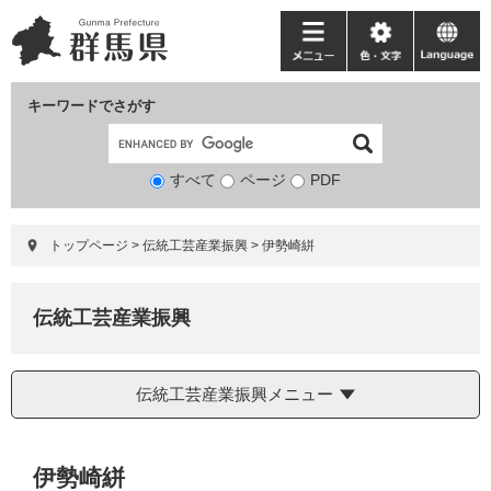
ペ
メ
ー
ニ
メ
色・
language
ジ
ュ
ニ
文
の
ー
ュ
字
キーワードでさがす
先
を
ー
頭
飛
で
ば
すべて
ページ
検
PDF
す。
し
索
て
対
本
トップページ
>
伝統工芸産業振興
>
伊勢崎絣
象
文
へ
伝統工芸産業振興
伝統工芸産業振興メニュー
本
伊勢崎絣
文