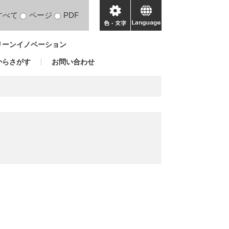
すべて
ページ
PDF
色・
language
文
リーンイノベーション
字
からさがす
お問い合わせ