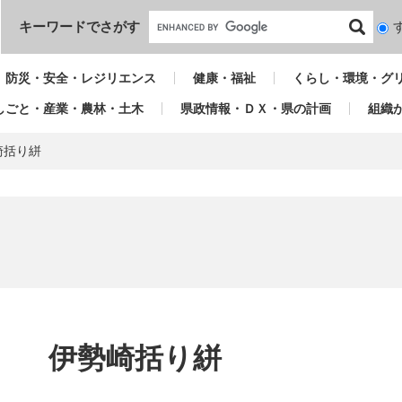
本文へ
キーワードでさがす
検
索
対
防災・安全・レジリエンス
健康・福祉
くらし・環境・グ
象
しごと・産業・農林・土木
県政情報・ＤＸ・県の計画
組織
崎括り絣
本
文
伊勢崎括り絣