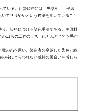
されている。伊勢崎絣には「先染め」「平織
おいて括り染めという技法を用いていること
縛り、染料につける染色手法である。主原材
の11もの工程のうち、ほとんど全てを手作
本数の糸を用い、製造者の卓越した染色と織
存の枠にとらわれない独特の風合いを感じら