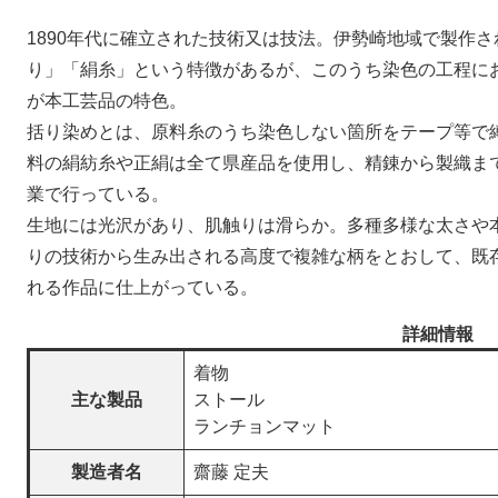
1890年代に確立された技術又は技法。伊勢崎地域で製作
り」「絹糸」という特徴があるが、このうち染色の工程に
が本工芸品の特色。
括り染めとは、原料糸のうち染色しない箇所をテープ等で
料の絹紡糸や正絹は全て県産品を使用し、精錬から製織まで
業で行っている。
生地には光沢があり、肌触りは滑らか。多種多様な太さや
りの技術から生み出される高度で複雑な柄をとおして、既
れる作品に仕上がっている。
詳細情報
着物
主な製品
ストール
ランチョンマット
製造者名
齋藤 定夫