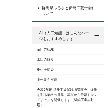
群馬県ふるさと伝統工芸士会に
ついて
AI（人工知能）は
こんなペー
ジをおすすめします
沼田の組紐
太田の絞り
桐生手捺染
上州誂え袢纏
令和7年度 繊維工業試験場講演会「繊維
を彩る染料の世界 - 基礎から最新トレン
ドまで」を開催します（繊維工業試験
場）