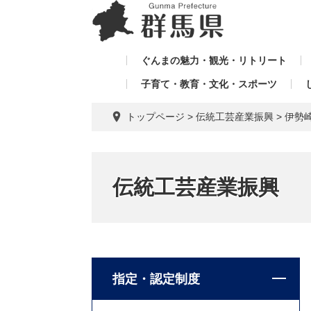
ペ
メ
メ
ー
ニ
ニ
ジ
ュ
ュ
の
ー
ぐんまの魅力・観光・リトリート
ー
先
を
子育て・教育・文化・スポーツ
を
頭
飛
飛
で
ば
トップページ
>
伝統工芸産業振興
>
伊勢
す。
し
ば
て
し
本
て
文
伝統工芸産業振興
へ
指定・認定制度