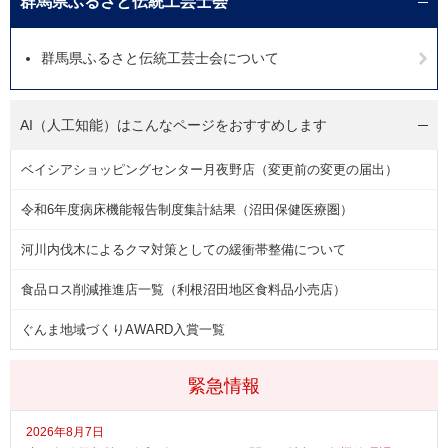
群馬県ふるさと伝統工芸士会
群馬県ふるさと伝統工芸士会について
AI（人工知能）は
こんなページをおすすめします
ベイシアショッピングセンター月夜野店（変更前の変更の届出）
令和6年度病床機能報告制度集計結果（沼田保健医療圏）
河川内伐木によるクマ対策としての緩衝帯整備について
食品ロス削減推進店一覧（利根沼田地区食料品小売店）
ぐんま地域づくりAWARD入賞一覧
緊急情報
2026年8月7日