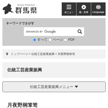
ペ
メ
ー
ニ
メ
色・
language
ジ
ュ
ニ
文
の
ー
ュ
字
キーワードでさがす
先
を
ー
頭
飛
で
ば
すべて
ページ
検
PDF
す。
し
索
て
対
本
トップページ
>
伝統工芸産業振興
>
月夜野桐箪笥
象
文
へ
伝統工芸産業振興
伝統工芸産業振興メニュー
本
月夜野桐箪笥
文