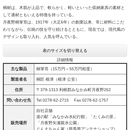
桐材は、木肌が上品で、軟らかく、軽いといった収納家具の素材と
して適材ともいえる特徴を持っている。
月夜野桐箪笥は、1917年（大正6年）の創業以来、常に材料にこだ
わりながら、伝統の技を守り続けるとともに、現在では、現代風の
デザインも取り入れ、人気を呼んでいる。
表のサイズを切り替える
詳細情報
主な製品
桐箪笥（15万円～55万円程度）
製造者名
桐匠 根津（根津 公安）
住所
〒379-1313 利根郡みなかみ町月夜野262
問い合わせ先
Tel.0278-62-2715 Fax.0278-62-1757
自社店舗
道の駅「みなかみ水紀行館」「たくみの里」
販売場所
「月夜野矢瀬親水公園」
ぐんまちゃん家（群馬県アンテナショップ）