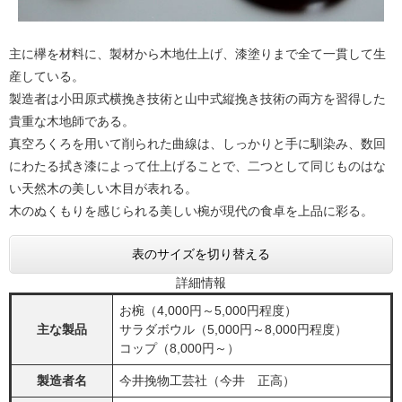
主に欅を材料に、製材から木地仕上げ、漆塗りまで全て一貫して生
産している。
製造者は小田原式横挽き技術と山中式縦挽き技術の両方を習得した
貴重な木地師である。
真空ろくろを用いて削られた曲線は、しっかりと手に馴染み、数回
にわたる拭き漆によって仕上げることで、二つとして同じものはな
い天然木の美しい木目が表れる。
木のぬくもりを感じられる美しい椀が現代の食卓を上品に彩る。
表のサイズを切り替える
詳細情報
お椀（4,000円～5,000円程度）
主な製品
サラダボウル（5,000円～8,000円程度）
コップ（8,000円～）
製造者名
今井挽物工芸社（今井 正高）