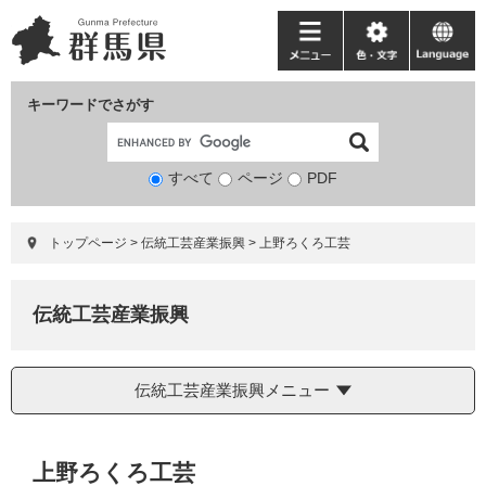
ペ
メ
ー
ニ
メ
色・
language
ジ
ュ
ニ
文
の
ー
ュ
字
キーワードでさがす
先
を
ー
頭
飛
で
ば
すべて
ページ
検
PDF
す。
し
索
て
対
本
トップページ
>
伝統工芸産業振興
>
上野ろくろ工芸
象
文
へ
伝統工芸産業振興
伝統工芸産業振興メニュー
本
上野ろくろ工芸
文