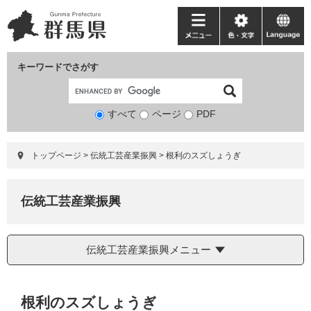
ペ
メ
ー
ニ
メ
色・
language
ジ
ュ
ニ
文
の
ー
ュ
字
キーワードでさがす
先
を
ー
頭
飛
で
ば
すべて
ページ
検
PDF
す。
し
索
て
対
本
トップページ
>
伝統工芸産業振興
>
根利のスズしょうぎ
象
文
へ
伝統工芸産業振興
伝統工芸産業振興メニュー
本
根利のスズしょうぎ
文