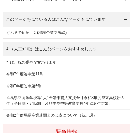
このページを見ている人は
こんなページも見ています
ぐんまの伝統工芸(地域企業支援課)
AI（人工知能）は
こんなページをおすすめします
たばこ税の税率が変わります
令和7年度答申第11号
令和7年度答申第6号
群馬県立高等学校等1人1台端末購入支援金【令和8年度県立高校新入
生（全日制・定時制）及び中央中等教育学校4年進級生対象】
令和2年群馬県産業連関表の公表について（統計課）
緊急情報