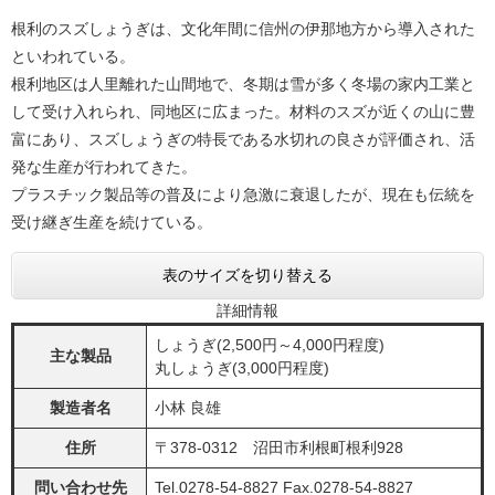
根利のスズしょうぎは、文化年間に信州の伊那地方から導入された
といわれている。
根利地区は人里離れた山間地で、冬期は雪が多く冬場の家内工業と
して受け入れられ、同地区に広まった。材料のスズが近くの山に豊
富にあり、スズしょうぎの特長である水切れの良さが評価され、活
発な生産が行われてきた。
プラスチック製品等の普及により急激に衰退したが、現在も伝統を
受け継ぎ生産を続けている。
表のサイズを切り替える
詳細情報
しょうぎ(2,500円～4,000円程度)
主な製品
丸しょうぎ(3,000円程度)
製造者名
小林 良雄
住所
〒378-0312 沼田市利根町根利928
問い合わせ先
Tel.0278-54-8827 Fax.0278-54-8827