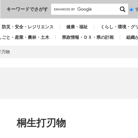
本文へ
キーワードでさがす
検
索
対
防災・安全・レジリエンス
健康・福祉
くらし・環境・グ
象
しごと・産業・農林・土木
県政情報・ＤＸ・県の計画
組織
打刃物
本
文
桐生打刃物