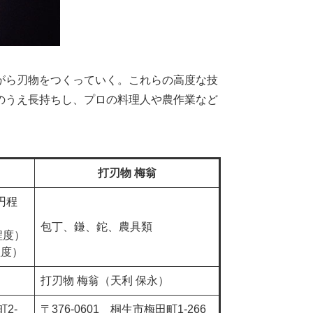
がら刃物をつくっていく。これらの高度な技
のうえ長持ちし、プロの料理人や農作業など
打刃物 梅翁
0円程
包丁、鎌、鉈、農具類
円程度）
程度）
打刃物 梅翁（天利 保永）
町2-
〒376-0601 桐生市梅田町1-266