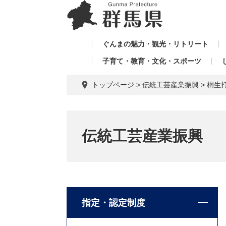
ペ
メ
メ
ー
ニ
ニ
ジ
ュ
ュ
の
ー
ぐんまの魅力・観光・リトリート
ー
先
を
子育て・教育・文化・スポーツ
を
頭
飛
飛
で
ば
トップページ
>
伝統工芸産業振興
>
桐生
す。
し
ば
て
し
本
て
文
伝統工芸産業振興
へ
指定・認定制度