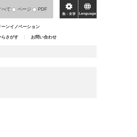
すべて
ページ
PDF
色・
language
文
リーンイノベーション
字
からさがす
お問い合わせ