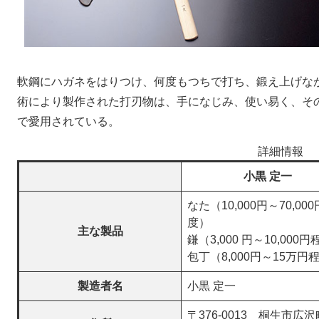
軟鋼にハガネをはりつけ、何度もつちで打ち、鍛え上げな
術により製作された打刃物は、手になじみ、使い易く、そ
で愛用されている。
詳細情報
小黒 定一
なた（10,000円～70,00
度）
主な製品
鎌（3,000 円～10,000
包丁（8,000円～15万円
製造者名
小黒 定一
〒376-0013 桐生市広沢