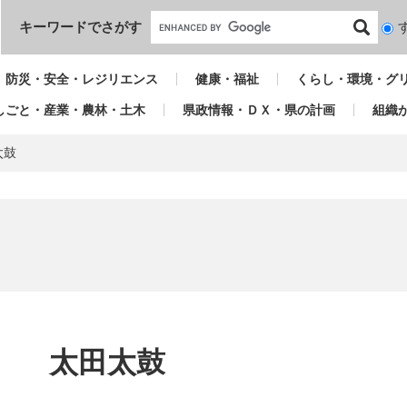
本文へ
キーワードでさがす
検
索
対
防災・安全・レジリエンス
健康・福祉
くらし・環境・グ
象
しごと・産業・農林・土木
県政情報・ＤＸ・県の計画
組織
太鼓
本
文
太田太鼓