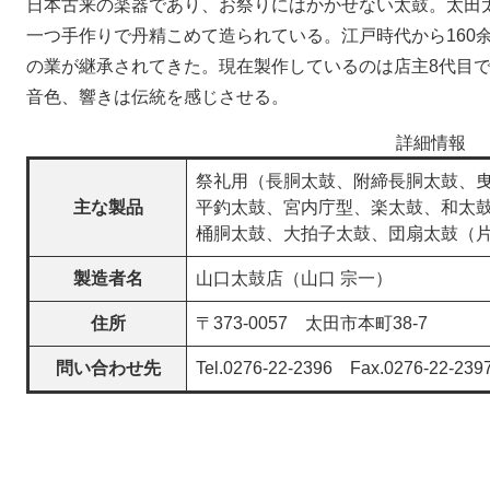
日本古来の楽器であり、お祭りにはかかせない太鼓。太田
一つ手作りで丹精こめて造られている。江戸時代から160
の業が継承されてきた。現在製作しているのは店主8代目
音色、響きは伝統を感じさせる。
詳細情報
祭礼用（長胴太鼓、附締長胴太鼓、曳太
主な製品
平釣太鼓、宮内庁型、楽太鼓、和太鼓
桶胴太鼓、大拍子太鼓、団扇太鼓（
製造者名
山口太鼓店（山口 宗一）
住所
〒373-0057 太田市本町38-7
問い合わせ先
Tel.0276-22-2396 Fax.0276-22-239