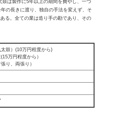
太鼓は製作に5年以上の期間を費やし、一つ
余年の長きに渡り、独自の手法を変えず、そ
である。全ての業は造り手の勘であり、その
鼓）(10万円程度から)
(15万円程度から）
片張り、両張り）
7