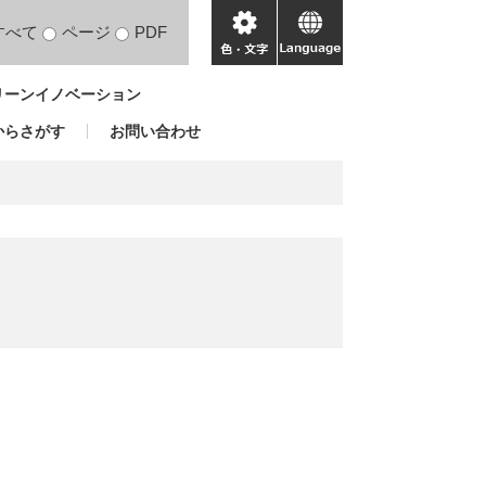
すべて
ページ
PDF
色・
language
文
リーンイノベーション
字
からさがす
お問い合わせ