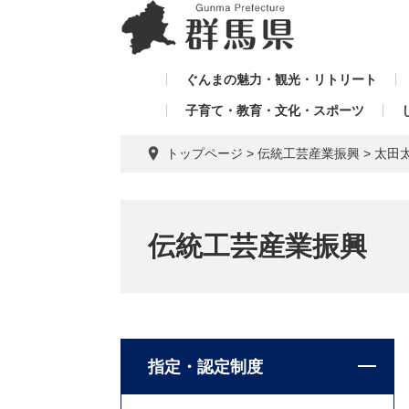
ペ
メ
メ
ー
ニ
ニ
ジ
ュ
ュ
の
ー
ぐんまの魅力・観光・リトリート
ー
先
を
子育て・教育・文化・スポーツ
を
頭
飛
飛
で
ば
トップページ
>
伝統工芸産業振興
>
太田
す。
し
ば
て
し
本
て
文
伝統工芸産業振興
へ
指定・認定制度