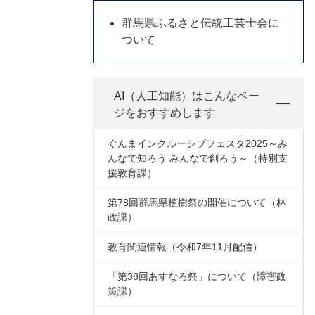
群馬県ふるさと伝統工芸士会に
ついて
AI（人工知能）は
こんなペー
ジをおすすめします
ぐんまインクルーシブフェスタ2025～み
んなで知ろう みんなで創ろう～（特別支
援教育課）
第78回群馬県植樹祭の開催について（林
政課）
教育関連情報（令和7年11月配信）
「第38回あすなろ祭」について（障害政
策課）