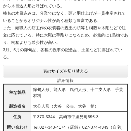
から木目込人形と呼ばれている。
榛名の木目込みは、分業ではなく、頭と胴仕上げが一貫生産されて
いることからオリジナル性が高く種類も豊富である。
また、頭職人の店主作の衣装着の親王の頭等も桐塑や木彫などで注
文に応じている。特に木彫は手彫りになるため、必然的に1品物であ
り、桐塑よりも希少性が高い。
3月、5月の節句品、各種の祝事の記念品、土産などに喜ばれてい
る。
表のサイズを切り替える
詳細情報
節句人形、能人形、風俗人形、十二支人形、手芸
主な製品
材料
製造者名
大公人形（大谷 公夫、大谷 梢）
住所
〒370-3344 高崎市中里見町596-3
問い合わせ
Tel.027-343-4174（店舗）027-374-4349（自宅）