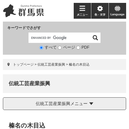
ペ
メ
ー
ニ
メ
色・
language
ジ
ュ
ニ
文
の
ー
ュ
字
キーワードでさがす
先
を
ー
頭
飛
で
ば
すべて
ページ
検
PDF
す。
し
索
て
対
本
トップページ
>
伝統工芸産業振興
>
榛名の木目込
象
文
へ
伝統工芸産業振興
伝統工芸産業振興メニュー
本
榛名の木目込
文