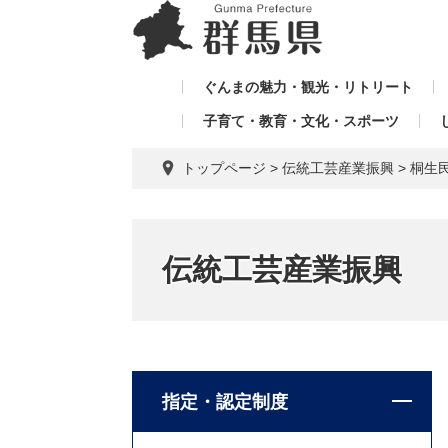
ペ
メ
メ
ー
ニ
ニ
ジ
ュ
ュ
の
ー
ぐんまの魅力・観光・リトリート
ー
先
を
子育て・教育・文化・スポーツ
を
頭
飛
飛
で
ば
トップページ
>
伝統工芸産業振興
>
桐生
す。
し
ば
て
し
本
て
文
伝統工芸産業振興
へ
指定・認定制度