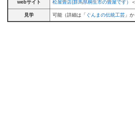
webサイト
松屋畳店(群馬県桐生市の畳屋です）
見学
可能（詳細は「
ぐんまの伝統工芸​
」か