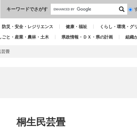
本文へ
キーワードでさがす
検
索
対
防災・安全・レジリエンス
健康・福祉
くらし・環境・グ
象
しごと・産業・農林・土木
県政情報・ＤＸ・県の計画
組織
民芸畳
本
文
桐生民芸畳