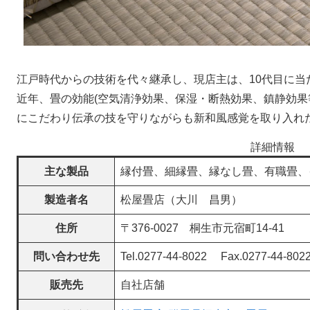
江戸時代からの技術を代々継承し、現店主は、10代目に当
近年、畳の効能(空気清浄効果、保湿・断熱効果、鎮静効果
にこだわり伝承の技を守りながらも新和風感覚を取り入れ
詳細情報
主な製品
縁付畳、細縁畳、縁なし畳、有職畳、
製造者名
松屋畳店（大川 昌男）
住所
〒376-0027 桐生市元宿町14-41
問い合わせ先
Tel.0277-44-8022 Fax.0277-44-802
販売先
自社店舗