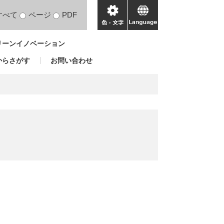
すべて
ページ
PDF
色・
language
文
リーンイノベーション
字
からさがす
お問い合わせ