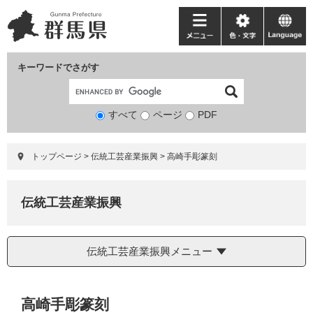
ペ
メ
ー
ニ
メ
色・
language
ジ
ュ
ニ
文
の
ー
ュ
字
キーワードでさがす
先
を
ー
頭
飛
で
ば
すべて
ページ
検
PDF
す。
し
索
て
対
本
トップページ
>
伝統工芸産業振興
>
高崎手彫篆刻
象
文
へ
伝統工芸産業振興
伝統工芸産業振興メニュー
本
高崎手彫篆刻
文