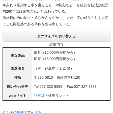
字入れ（彫刻する字を書くこと）や彫刻など、伝統的な技法は紀元
前260年には確立されたと言われている。
原材料の石の硬さ・柔らかさを生かし、また、字の成り立ちを大切
にした躍動感のある字体を生み出している。
表のサイズを切り替える
詳細情報
篆刻（10,000円程度から）
主な製品
印章（18,000円程度から）
製造者名
（有）述章堂（上原 隆）
住所
〒370-0813 高崎市本町120
問い合わせ先
Tel.027-322-5959 Fax.027-327-8355
webサイト
述章堂
＜外部リンク＞
ぐんまの伝統工芸へ戻る