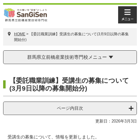
ペ
メ
ー
ニ
メ
ジ
ュ
ニ
の
ー
ュ
先
を
HOME
>
【委託職業訓練】受講生の募集について(3月9日以降の募集
ー
頭
飛
開始分)
で
ば
す。
し
群馬県立前橋産業技術専門校メニュー
て
本
文
本
へ
【委託職業訓練】受講生の募集について
文
(3月9日以降の募集開始分)
ページ内目次
更新日：2026年3月3日
受講生の募集について、情報を更新しました。