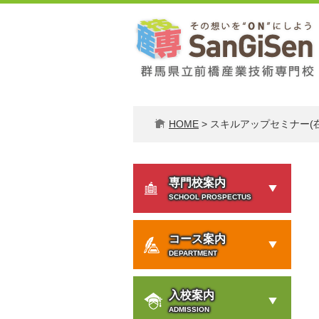
ペ
メ
ー
ニ
ジ
ュ
の
ー
先
を
頭
飛
で
ば
HOME
>
スキルアップセミナー(
す。
し
て
本
文
専門校案内
へ
SCHOOL PROSPECTUS
コース案内
DEPARTMENT
入校案内
ADMISSION