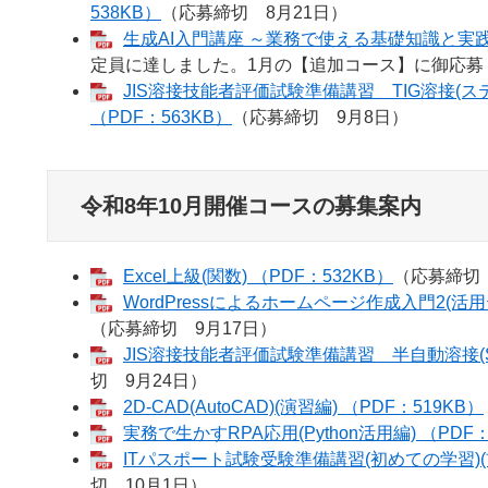
538KB）
（応募締切 8月21日）
生成AI入門講座 ～業務で使える基礎知識と実践ス
定員に達しました。1月の【追加コース】に御応募
JIS溶接技能者評価試験準備講習 TIG溶接(ステ
（PDF：563KB）
（応募締切 9月8日）
令和8年10月開催コースの募集案内
Excel上級(関数) （PDF：532KB）
（応募締切 
WordPressによるホームページ作成入門2(活用
（応募締切 9月17日）
JIS溶接技能者評価試験準備講習 半自動溶接(SA
切 9月24日）
2D-CAD(AutoCAD)(演習編) （PDF：519KB）
実務で生かすRPA応用(Python活用編) （PDF：
ITパスポート試験受験準備講習(初めての学習)(前
切 10月1日）