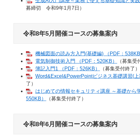
生成AI入門講座～業務で使える基礎知識と実践スキ
募締切 令和9年1月7日）
令和8年5月開催コースの募集案内
機械図面の読み方入門(基礎編) （PDF：538K
電気制御技術入門 （PDF：520KB）
（募集受
簿記入門1 （PDF：526KB）
（募集受付終了）
Word&Excel&PowerPointビジネス基礎講習(
了）
はじめての情報セキュリティ講座 ～基礎から学ぶ
550KB）
（募集受付終了）
令和8年6月開催コースの募集案内