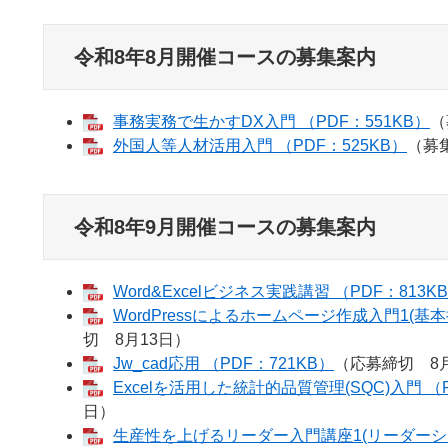
令和8年8月開催コースの募集案内
事務実務で生かすDX入門 （PDF：551KB）
（
外国人等人材活用入門 （PDF：525KB）
（募
令和8年9月開催コースの募集案内
Word&Excelビジネス実践講習 （PDF：813K
WordPressによるホームページ作成入門1(基本操
切 8月13日）
Jw_cad応用 （PDF：721KB）
（応募締切 8月
Excelを活用した統計的品質管理(SQC)入門 （P
日）
生産性を上げるリーダー入門講座1(リーダーシッ