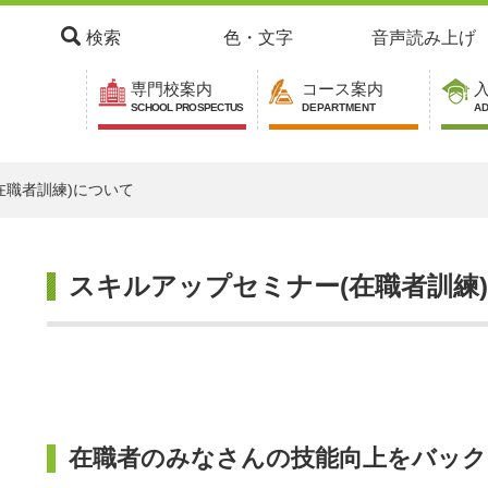
検索
色・文字
音声読み上げ
専門校案内
コース案内
SCHOOL PROSPECTUS
DEPARTMENT
AD
在職者訓練)について
本
スキルアップセミナー(在職者訓練
文
在職者のみなさんの技能向上をバック