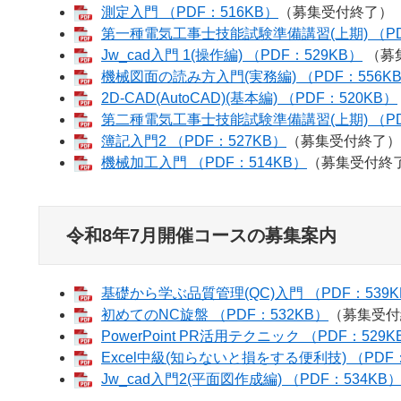
測定入門 （PDF：516KB）
（募集受付終了）
第一種電気工事士技能試験準備講習(上期) （PD
Jw_cad入門 1(操作編) （PDF：529KB）
（募
機械図面の読み方入門(実務編) （PDF：556K
2D-CAD(AutoCAD)(基本編) （PDF：520KB）
第二種電気工事士技能試験準備講習(上期) （PD
簿記入門2 （PDF：527KB）
（募集受付終了）
機械加工入門 （PDF：514KB）
（募集受付終
令和8年7月開催コースの募集案内
基礎から学ぶ品質管理(QC)入門 （PDF：539K
初めてのNC旋盤 （PDF：532KB）
（募集受付
PowerPoint PR活用テクニック （PDF：529K
Excel中級(知らないと損をする便利技) （PDF：
Jw_cad入門2(平面図作成編) （PDF：534KB