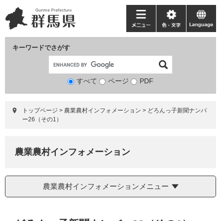
ペ
メ
ー
ニ
メ
色・
language
ジ
ュ
ニ
文
の
ー
ュ
字
キーワードでさがす
先
を
ー
頭
飛
で
ば
すべて
ページ
検
PDF
す。
し
索
て
対
本
トップページ
>
農業農村インフォメーション
>
どろんっ子新聞ナンバ
象
文
ー26（その1）
へ
農業農村インフォメーション
農業農村インフォメーションメニュー
本