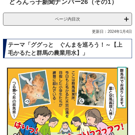
どろんっ子新聞ナンバー26（その1）
文
ページ内目次
更新日：2024年1月4日
テーマ「ググっと ぐんまを巡ろう！～【上
毛かるたと群馬の農業用水】」