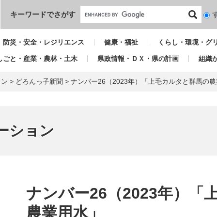
本文へ
キーワードでさがす
検
索
対
防災・安全・レジリエンス
健康・福祉
くらし・環境・グ
象
しごと・産業・農林・土木
県政情報・ＤＸ・県の計画
組織
ョン
>
どろんっ子新聞
>
ナンバー26（2023年）「上毛カルタと群馬の
ーション
本
文
ナンバー26（2023年）
農業用水」