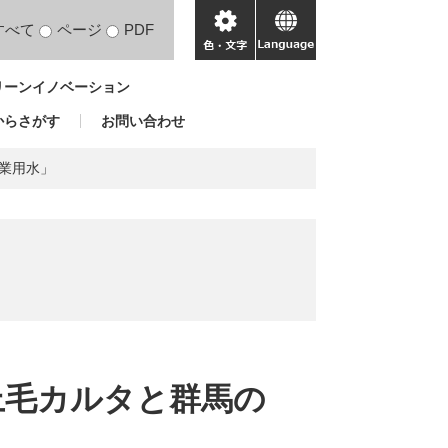
すべて
ページ
PDF
色・
language
文
リーンイノベーション
字
からさがす
お問い合わせ
農業用水」
「上毛カルタと群馬の