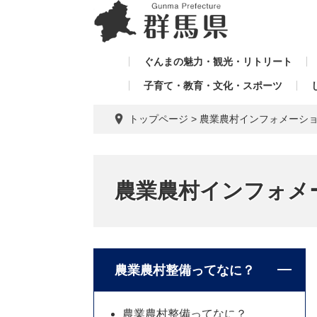
ペ
メ
メ
ー
ニ
ニ
ジ
ュ
ュ
の
ー
ぐんまの魅力・観光・リトリート
ー
先
を
子育て・教育・文化・スポーツ
を
頭
飛
飛
で
ば
トップページ
>
農業農村インフォメーシ
す。
し
ば
て
し
本
て
文
農業農村インフォメ
へ
農業農村整備ってなに？
農業農村整備ってなに？