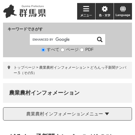
ペ
メ
ー
ニ
メ
色・
language
ジ
ュ
ニ
文
の
ー
ュ
字
キーワードでさがす
先
を
ー
頭
飛
で
ば
すべて
ページ
検
PDF
す。
し
索
て
対
本
トップページ
>
農業農村インフォメーション
>
どろんっ子新聞ナンバ
象
文
ー.5（その5）
へ
農業農村インフォメーション
農業農村インフォメーションメニュー
本