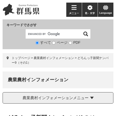
ペ
メ
ー
ニ
メ
色・
language
ジ
ュ
ニ
文
の
ー
ュ
字
キーワードでさがす
先
を
ー
頭
飛
で
ば
すべて
ページ
検
PDF
す。
し
索
て
対
本
トップページ
>
農業農村インフォメーション
>
どろんっ子新聞ナンバ
象
文
ー9（その1）
へ
農業農村インフォメーション
農業農村インフォメーションメニュー
本