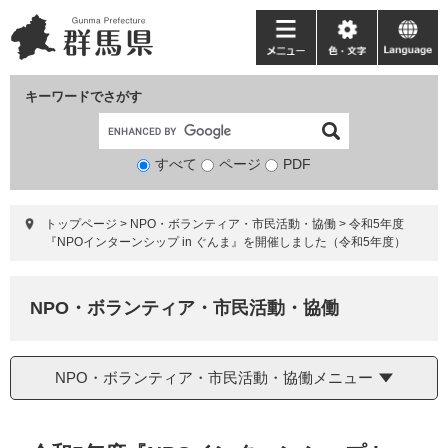
ペ
メ
ー
ニ
メ
色・
language
ジ
ュ
ニ
文
の
ー
ュ
字
キーワードでさがす
先
を
ー
頭
飛
で
ば
すべて
ページ
検
PDF
す。
し
索
て
対
本
トップページ
>
NPO・ボランティア・市民活動・協働
>
令和5年度
象
文
『NPOインターンシップ in ぐんま』を開催しました（令和5年度）
へ
NPO・ボランティア・市民活動・協働
NPO・ボランティア・市民活動・協働メニュー
本