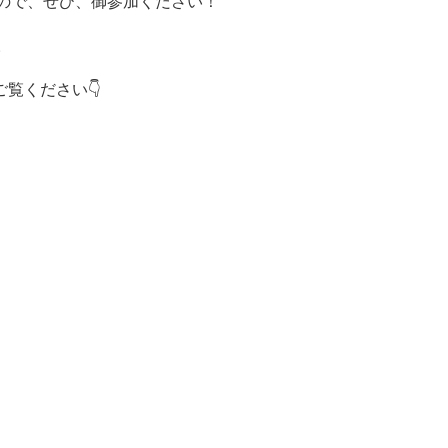
ので、ぜひ、御参加ください！
。
覧ください👇