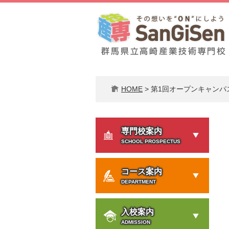
ペ
メ
ー
ニ
ジ
ュ
の
ー
先
を
頭
飛
で
ば
HOME
>
第1回オープンキャンパ
す。
し
て
本
文
専門校案内
へ
SCHOOL PROSPECTUS
コース案内
DEPARTMENT
入校案内
ADMISSION