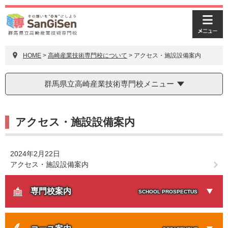
ペ
メ
ー
ニ
メ
ジ
ュ
ニ
の
ー
ュ
先
を
HOME
>
高崎産業技術専門校について
>
アクセス・施設設備案内
ー
頭
飛
で
ば
群馬県立高崎産業技術専門校メニュー
す。
し
て
本
本
文
アクセス・施設設備案内
文
へ
2024年2月22日
アクセス・施設設備案内
専門校案内
SCHOOL PROSPECTUS