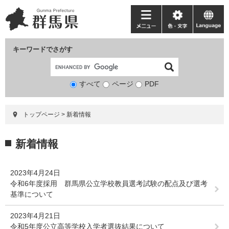
ペ
メ
ー
ニ
メ
色・
language
ジ
ュ
ニ
文
の
ー
ュ
字
キーワードでさがす
先
を
ー
頭
飛
で
ば
すべて
ページ
検
PDF
す。
し
索
て
対
本
トップページ
>
新着情報
象
文
へ
本
新着情報
文
2023年4月24日
令和6年度採用 群馬県公立学校教員選考試験の配点及び選考
基準について
2023年4月21日
令和5年度公立高等学校入学者選抜結果について