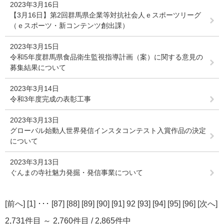
2023年3月16日
【3月16日】第2回群馬県企業等対抗社会人ｅスポーツリーグ
（ｅスポーツ・新コンテンツ創出課）
2023年3月15日
令和5年度群馬県食品衛生監視指導計画（案）に関する意見の
募集結果について
2023年3月14日
令和3年度完成の表彰工事
2023年3月13日
グローバル始動人世界発信インスタコンテスト入賞作品の決定
について
2023年3月13日
ぐんまの寺社魅力発掘・発信事業について
[
前へ
] [
1
] ･･･ [
87
] [
88
] [
89
] [
90
] [
91
] 92 [
93
] [
94
] [
95
] [
96
] [
次へ
]
2,731件目 ～ 2,760件目 / 2,865件中