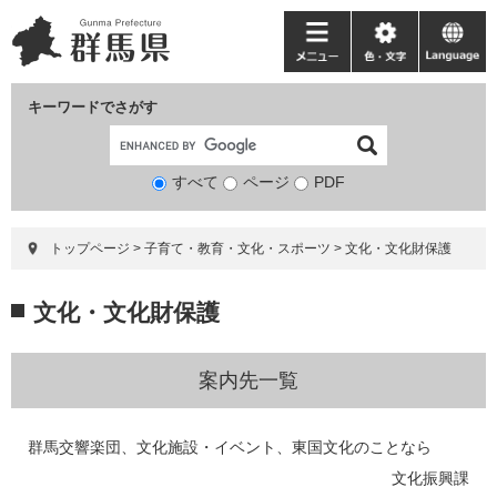
ペ
メ
ー
ニ
メ
色・
language
ジ
ュ
ニ
文
の
ー
ュ
字
キーワードでさがす
先
を
ー
頭
飛
で
ば
すべて
ページ
検
PDF
す。
し
索
て
対
本
トップページ
>
子育て・教育・文化・スポーツ
>
文化・文化財保護
象
文
へ
本
文化・文化財保護
文
案内先一覧
群馬交響楽団、文化施設・イベント、東国文化のことなら
文化振興課