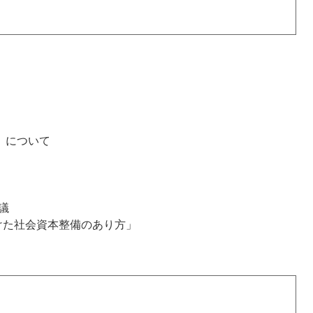
」について
議
けた社会資本整備のあり方」