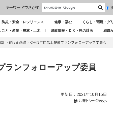
本文へ
キーワードでさがす
検
索
対
防災・安全・レジリエンス
健康・福祉
くらし・環境・グ
象
しごと・産業・農林・土木
県政情報・ＤＸ・県の計画
組織
備部
>
建設企画課
>
令和3年度県土整備プランフォローアップ委員会
プランフォローアップ委員
更新日：2021年10月15日
印刷ページ表示