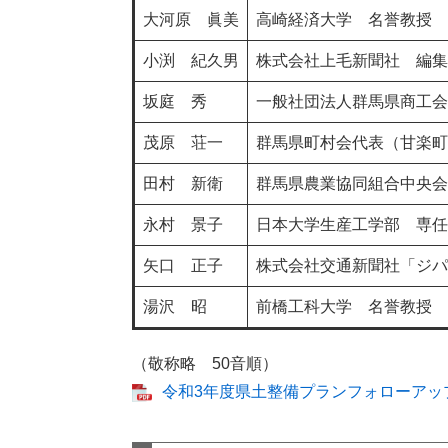
大河原 眞美
高崎経済大学 名誉教授
小渕 紀久男
株式会社上毛新聞社 編集
坂庭 秀
一般社団法人群馬県商工会
茂原 荘一
群馬県町村会代表（甘楽町
田村 新衛
群馬県農業協同組合中央会
永村 景子
日本大学生産工学部 専任
矢口 正子
株式会社交通新聞社「ジパ
湯沢 昭
前橋工科大学 名誉教授
（敬称略 50音順）
令和3年度県土整備プランフォローアップ