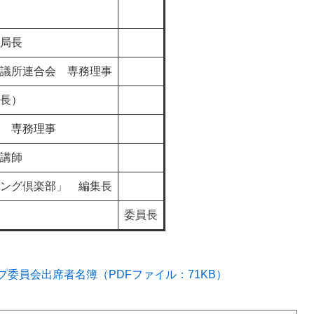
局長
議所連合会 専務理事
長）
 専務理事
講師
ング倶楽部」 編集長
委員長
委員会出席者名簿（PDFファイル：71KB）