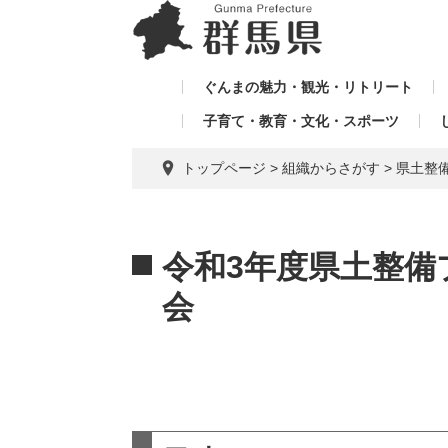
ペ
メ
メ
ー
ニ
ニ
ジ
ュ
ュ
の
ー
ぐんまの魅力・観光・リトリート
ー
先
を
子育て・教育・文化・スポーツ
を
頭
飛
飛
で
ば
トップページ
>
組織からさがす
>
県土整
す。
し
ば
て
し
本
本
て
文
文
令和3年度県土整備
へ
会