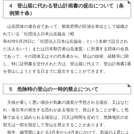
4 登山届に代わる登山計画書の提出について（条
例第十条）
山岳団体の連合会であって、都道府県の区域を単位として組織さ
れている「社団法人日本山岳協会（昭
和42年5月28日に「社団法人日本山岳協会」という名称で設立され
た法人をいう）または日本勤労者山岳連盟」に所属する団体の会員
であって、その団体又はその代表者から、登山の技術、経験等に関
し、特に証明書を交付された方は、登山届に代えて、登山計画書1通
を登山しようとする日までに提出することができます。
5 危険時の登山の一時的禁止について
天候が著しく悪い場合や気象の激変が予想される場合、又はなだ
れ・落石等の発生する恐れがある場合で、登山することが著しく危
険であると認められる場合は、日又は時間を定めて、危険地区の全
部又は一部を指定して登山を禁止することがあります。
毎年、融雪期にあたる3月末から4月末にかけて、気温の上昇によ