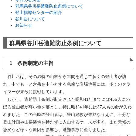
群馬県谷川岳遭難防止条例について
登山指導センターの紹介
谷川岳について
お知らせ
群馬県谷川岳遭難防止条例について
1 条例制定の主旨
谷川岳は、その独特の山容から年間を通じて多くの登山者が訪
れ、中でも一ノ倉岳を中心とする急峻な岩場地帯には、多くのクラ
イマーが果敢に挑戦しています。
しかし、遭難防止条例が制定された昭和41年までには455人にの
ぼる登山者が尊い命を落とし、特に昭和41年には37人もの命が失わ
れました。この当時の登山者は、登山経験が未熟なうえに、十分な
登山計画や山岳装備を持たずに入山するケースが多く、また天候の
急変など様々な原因が影響し、遭難事故に至りました。