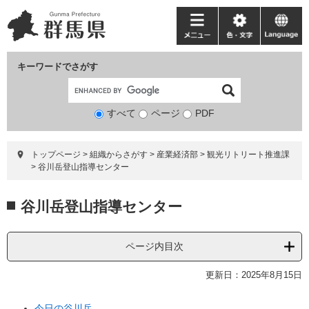
ペ
メ
ー
ニ
メ
色・
language
ジ
ュ
ニ
文
の
ー
ュ
字
キーワードでさがす
先
を
ー
頭
飛
で
ば
すべて
ページ
検
PDF
す。
し
索
て
対
本
トップページ
>
組織からさがす
>
産業経済部
>
観光リトリート推進課
象
文
>
谷川岳登山指導センター
へ
本
谷川岳登山指導センター
文
ページ内目次
更新日：2025年8月15日
今日の谷川岳