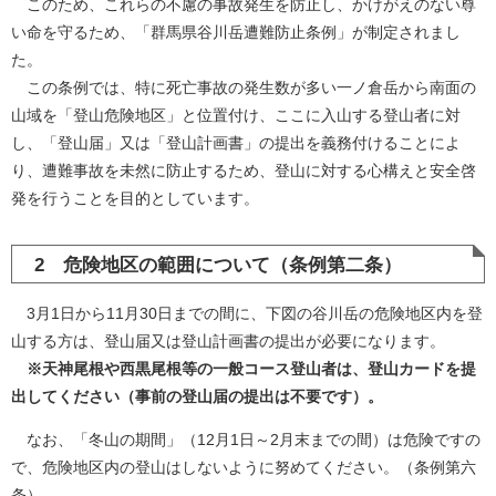
このため、これらの不慮の事故発生を防止し、かけがえのない尊
い命を守るため、「群馬県谷川岳遭難防止条例」が制定されまし
た。
この条例では、特に死亡事故の発生数が多い一ノ倉岳から南面の
山域を「登山危険地区」と位置付け、ここに入山する登山者に対
し、「登山届」又は「登山計画書」の提出を義務付けることによ
り、遭難事故を未然に防止するため、登山に対する心構えと安全啓
発を行うことを目的としています。
2 危険地区の範囲について（条例第二条）
3月1日から11月30日までの間に、下図の谷川岳の危険地区内を登
山する方は、登山届又は登山計画書の提出が必要になります。
※天神尾根や西黒尾根等の一般コース登山者は、登山カードを提
出してください（事前の登山届の提出は不要です）。
なお、「冬山の期間」（12月1日～2月末までの間）は危険ですの
で、危険地区内の登山はしないように努めてください。（条例第六
条）