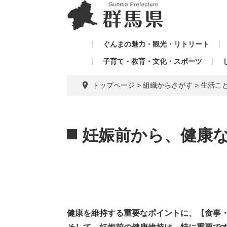
ペ
メ
メ
ー
ニ
ニ
ジ
ュ
ュ
の
ー
ぐんまの魅力・観光・リトリート
ー
先
を
子育て・教育・文化・スポーツ
を
頭
飛
飛
で
ば
トップページ
>
組織からさがす
>
生活こ
す。
し
ば
て
し
本
本
て
文
文
妊娠前から、健康
へ
健康を維持する重要なポイントに、【食事