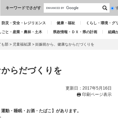
本文へ
キーワードでさがす
検
索
対
防災・安全・レジリエンス
健康・福祉
くらし・環境・グ
象
しごと・産業・農林・土木
県政情報・ＤＸ・県の計画
組織
ども部
>
児童福祉課
>
妊娠前から、健康なからだづくりを
なからだづくりを
更新日：2017年5月16日
印刷ページ表示
・運動・睡眠・お酒・たばこ】があります。