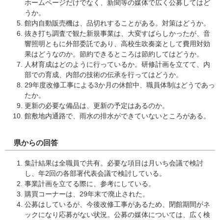
ホームページだけでなく、新聞等の媒体で広く公募してはど
うか。
館内自動販売機は、品切れすることがある。対策はどうか。
抜き打ち調査で観た新規事業は、大変すばらしかったが、音
響照明ともに外部委託であり、高校生吹奏楽として費用対効
果はどうなのか。節約できるところは節約してはどうか。
人材育成はどのように行っているか。研修計画を立てて、内
部での育成、内部の技術の伝承を行ってはどうか。
29年度改修工事による3か月の休館中、職員体制はどうであっ
たか。
更新の必要な備品は、更新の予定はあるのか。
館敷地内通路で、雨水の排水ができていないところがある。
県からの回答
集計結果は全職員で共有。必要な項目は月いち会議で検討
し、年2回の各部署代表会議で検討している。
事業計画を立てる際に、参考にしている。
購買コーナーは、29年末で廃止された。
公募はしているが、今後改修工事があるため、閉館期間がネ
ックになり応募がない状況。公募の媒体については、広く検