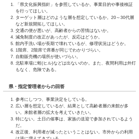
「県文化振興指針」を参照しているか。事業目的や事後検証
を行ってほしい。
ターゲット層はどのような層を想定しているか。20～30代層
など新規開拓してほしい。
交通の便が悪いが、高齢者からの苦情はないか。
減免制度の改正があったが、反応はどうか。
館内手洗い場が長期で壊れているが、修理状況はどうか。
1階席、2階席で席番が同じでわかりづらい。
自動販売機の場所が使いづらい。
北駐車場に蛭(ヒル)などは出ないのか。また、夜間利用は外灯
もなく、危険である。
県・指定管理者からの回答
参考にしつつ、事業決定をしている。
広い層を想定しているが、結果として高齢者層の来館が多
い。来館者層の拡大を考えていきたい。
特にない。土日の催事は、家族の送迎で参加されているよう
だ。
改正後、利用者が減ったということはない。市外からの利用
は逆に増えてきている。