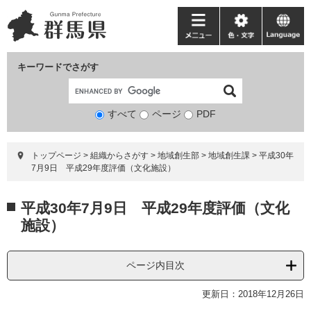
ペ
メ
ー
ニ
メ
色・
language
ジ
ュ
ニ
文
の
ー
ュ
字
キーワードでさがす
先
を
ー
頭
飛
で
ば
すべて
ページ
検
PDF
す。
し
索
て
対
本
トップページ
>
組織からさがす
>
地域創生部
>
地域創生課
>
平成30年
象
文
7月9日 平成29年度評価（文化施設）
へ
本
平成30年7月9日 平成29年度評価（文化
文
施設）
ページ内目次
更新日：2018年12月26日