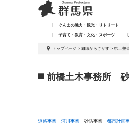
ペ
メ
メ
ー
ニ
ニ
ジ
ュ
ュ
の
ー
ぐんまの魅力・観光・リトリート
ー
先
を
子育て・教育・文化・スポーツ
を
頭
飛
飛
で
ば
トップページ
>
組織からさがす
>
県土整
す。
し
ば
て
し
本
本
て
文
文
前橋土木事務所 
へ
道路事業
河川事業
砂防事業
都市計画