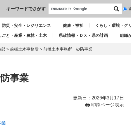
本文へ
キーワードでさがす
検
索
対
防災・安全・レジリエンス
健康・福祉
くらし・環境・グ
象
しごと・産業・農林・土木
県政情報・ＤＸ・県の計画
組織
備部
>
前橋土木事務所
>
前橋土木事務所 砂防事業
砂防事業
更新日：2026年3月17日
印刷ページ表示
事業