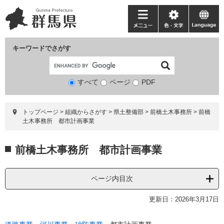
ペ
メ
ー
ニ
メ
色・
language
ジ
ュ
ニ
文
の
ー
ュ
字
キーワードでさがす
先
を
ー
頭
飛
で
ば
すべて
ページ
検
PDF
す。
し
索
て
対
本
トップページ
>
組織からさがす
>
県土整備部
>
前橋土木事務所
>
前橋
象
文
土木事務所 都市計画事業
へ
本
前橋土木事務所 都市計画事業
文
ページ内目次
更新日：2026年3月17日