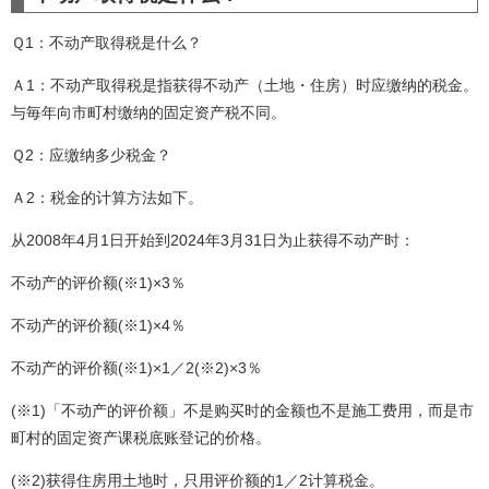
Ｑ1：不动产取得税是什么？
Ａ1：不动产取得税是指获得不动产（土地・住房）时应缴纳的税金。
与毎年向市町村缴纳的固定资产税不同。
Ｑ2：应缴纳多少税金？
Ａ2：税金的计算方法如下。
从2008年4月1日开始到2024年3月31日为止获得不动产时：
不动产的评价额(※1)×3％
不动产的评价额(※1)×4％
不动产的评价额(※1)×1／2(※2)×3％
(※1)「不动产的评价额」不是购买时的金额也不是施工费用，而是市
町村的固定资产课税底账登记的价格。
(※2)获得住房用土地时，只用评价额的1／2计算税金。