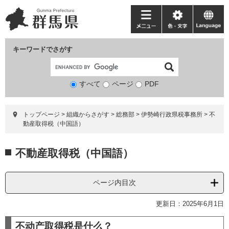
ペ
メ
ー
ニ
メ
色・
language
ジ
ュ
ニ
文
の
ー
ュ
字
キーワードでさがす
先
を
ー
頭
飛
で
ば
すべて
ページ
検
PDF
す。
し
索
て
対
本
トップページ
>
組織からさがす
>
総務部
>
伊勢崎行政県税事務所
>
不
象
文
動産取得税（中国語）
へ
本
不動産取得税（中国語）
文
ページ内目次
更新日：2025年6月1日
不动产取得税是什么？