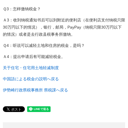
Ｑ3：怎样缴纳税金？
Ａ3：收到纳税通知书后可以到附近的便利店（在便利店支付纳税只限
30万円以下的情况），银行，邮局，PayPay（纳税只限30万円以下
的情况）或者是去行政县税事务所缴纳。
Ｑ4：听说可以减轻土地和住房的税金，是吗？
Ａ4：提出申请后有可能减轻税金。
关于住宅・住宅用土地轻减制度
中国語による税金の説明へ戻る
伊勢崎行政県税事務所 県税課へ戻る