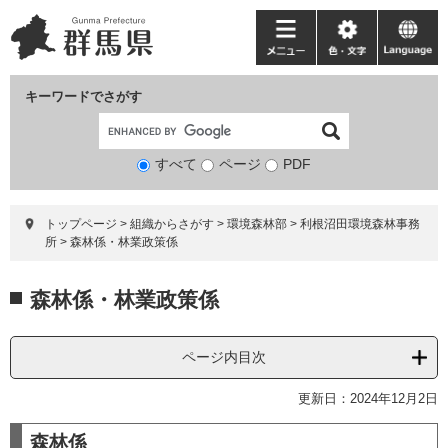
ペ
メ
ー
ニ
メ
色・
language
ジ
ュ
ニ
文
の
ー
ュ
字
キーワードでさがす
先
を
ー
頭
飛
で
ば
すべて
ページ
検
PDF
す。
し
索
て
対
本
トップページ
>
組織からさがす
>
環境森林部
>
利根沼田環境森林事務
象
文
所
>
森林係・林業政策係
へ
本
森林係・林業政策係
文
ページ内目次
更新日：2024年12月2日
森林係