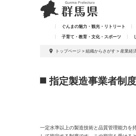
ペ
メ
メ
ー
ニ
ニ
ジ
ュ
ュ
の
ー
ぐんまの魅力・観光・リトリート
ー
先
を
子育て・教育・文化・スポーツ
を
頭
飛
飛
で
ば
トップページ
>
組織からさがす
>
産業経
す。
し
ば
て
し
本
本
て
文
文
指定製造事業者制
へ
一定水準以上の製造技術と品質管理能力を