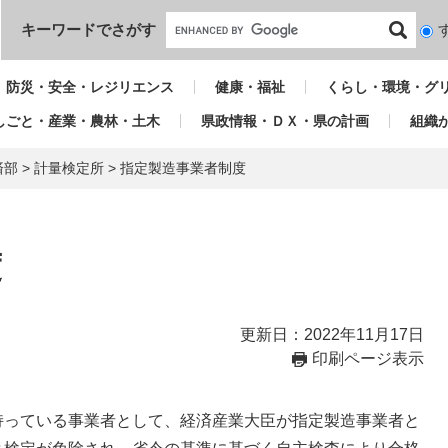
本文へ
キーワードでさがす
検
索
対
防災・安全・レジリエンス
健康・福祉
くらし・環境・グ
象
しごと・産業・農林・土木
県政情報・ＤＸ・県の計画
組織
済部
>
計量検定所
>
指定製造事業者制度
度
更新日：2022年11月17日
印刷ページ表示
持っている事業者として、経済産業大臣が指定製造事業者と