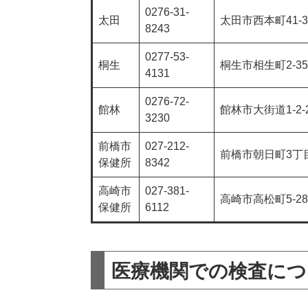
0276-31-
太田
太田市西本町41-3
8243
0277-53-
桐生
桐生市相生町2-35
4131
0276-72-
館林
館林市大街道1-2-
3230
前橋市
027-212-
前橋市朝日町3丁目3
保健所
8342
高崎市
027-381-
高崎市高松町5-28
保健所
6112
医療機関での検査につ