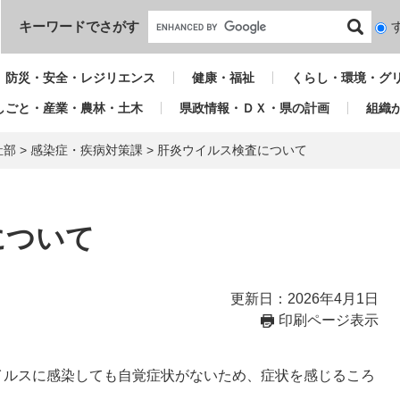
本文へ
キーワードでさがす
検
索
対
防災・安全・レジリエンス
健康・福祉
くらし・環境・グ
象
しごと・産業・農林・土木
県政情報・ＤＸ・県の計画
組織
祉部
>
感染症・疾病対策課
>
肝炎ウイルス検査について
について
更新日：2026年4月1日
印刷ページ表示
イルスに感染しても自覚症状がないため、症状を感じるころ