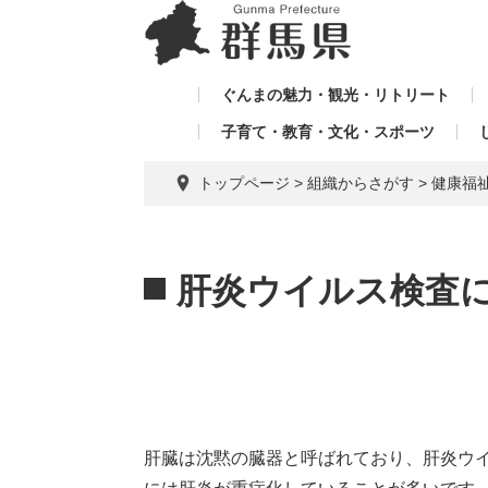
ペ
メ
メ
ー
ニ
ニ
ジ
ュ
ュ
の
ー
ぐんまの魅力・観光・リトリート
ー
先
を
子育て・教育・文化・スポーツ
を
頭
飛
飛
で
ば
トップページ
>
組織からさがす
>
健康福
す。
し
ば
て
し
本
本
て
文
文
肝炎ウイルス検査
へ
​肝臓は沈黙の臓器と呼ばれており、肝炎ウ