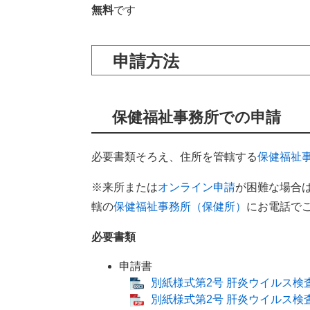
無料
です
申請方法
​保健福祉事務所での申請
​必要書類そろえ、住所を管轄する
保健福祉
※来所または
オンライン申請
が困難な場合
轄の
保健福祉事務所（保健所）
にお電話で
​必要書類
申請書
別紙様式第2号 肝炎ウイルス検査
別紙様式第2号 肝炎ウイルス検査