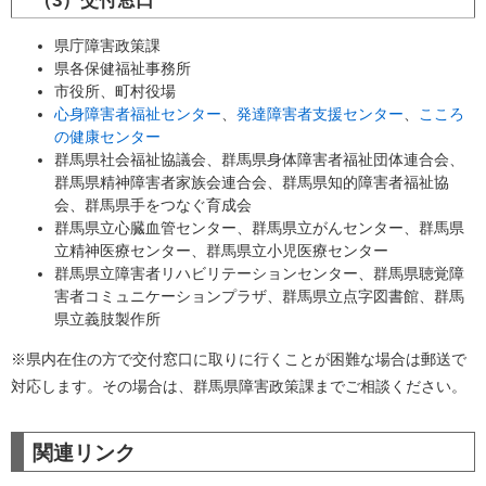
（3）交付窓口
県庁障害政策課
県各保健福祉事務所
市役所、町村役場
心身障害者福祉センター
、
発達障害者支援センター
、
こころ
の健康センター
群馬県社会福祉協議会、群馬県身体障害者福祉団体連合会、
群馬県精神障害者家族会連合会、群馬県知的障害者福祉協
会、群馬県手をつなぐ育成会
群馬県立心臓血管センター、群馬県立がんセンター、群馬県
立精神医療センター、群馬県立小児医療センター
群馬県立障害者リハビリテーションセンター、群馬県聴覚障
害者コミュニケーションプラザ、群馬県立点字図書館、群馬
県立義肢製作所
※県内在住の方で交付窓口に取りに行くことが困難な場合は郵送で
対応します。その場合は、群馬県障害政策課までご相談ください。
関連リンク