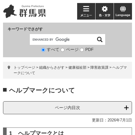
ペ
メ
ー
ニ
メ
色・
language
ジ
ュ
ニ
文
の
ー
ュ
字
キーワードでさがす
先
を
ー
頭
飛
で
ば
すべて
ページ
検
PDF
す。
し
索
て
対
本
トップページ
>
組織からさがす
>
健康福祉部
>
障害政策課
>
ヘルプマ
象
文
ークについて
へ
本
ヘルプマークについて
文
ページ内目次
更新日：2026年7月1日
1 ヘルプマークとは