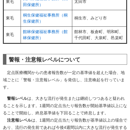
東毛
太田市
田保健所）
桐生保健福祉事務所（桐
東毛
桐生市、みどり市
生保健所）
館林保健福祉事務所（館
館林市、板倉町、明和町、
東毛
林保健所）
千代田町、大泉町、邑楽町
警報・注意報レベルについて
定点医療機関からの患者報告数が一定の基準値を超えた場合、地
域ごとに「警報・注意報レベル」を発信し、注意喚起を行っていま
す。
警報レベル
は、大きな流行が発生または継続しつつあると疑われ
ることを示します。1週間の定点当たり報告数が開始基準値以上にな
ることで開始し、終息基準値を下回ることで終息します。
注意報レベル
は、1週間の定点当たり報告数が基準値以上の場合で
あり、流行の発生前であれば今後4週間以内に大きな流行が発生する