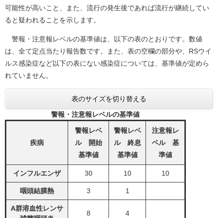
可能性が高いこと、また、流行の発生後であれば流行が継続してい
ると疑われることを示します。
警報・注意報レベルの基準値は、以下の表のとおりです。数値
は、全て定点当たり報告数です。また、表の空欄の部分や、RSウイ
ルス感染症など以下の表にない感染症については、基準値が定めら
れていません。
表のサイズを切り替える
警報・注意報レベルの基準値
警報レベ
警報レベ
注意報レ
疾病
ル
開始
ル 終息
ベル
基
基準値
基準値
準値
インフルエンザ
30
10
10
咽頭結膜熱
3
1
A群溶血性レンサ
8
4