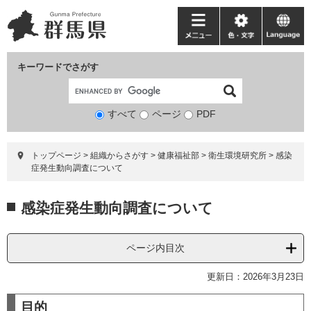
ペ
メ
ー
ニ
メ
色・
language
ジ
ュ
ニ
文
の
ー
ュ
字
キーワードでさがす
先
を
ー
頭
飛
で
ば
すべて
ページ
検
PDF
す。
し
索
て
対
本
トップページ
>
組織からさがす
>
健康福祉部
>
衛生環境研究所
>
感染
象
文
症発生動向調査について
へ
本
感染症発生動向調査について
文
ページ内目次
更新日：2026年3月23日
目的