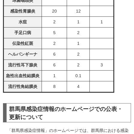
球菌咽頭炎
感染性胃腸炎
20
12
水痘
2
1
1
手足口病
5
2
伝染性紅斑
2
1
ヘルパンギーナ
6
2
流行性耳下腺炎
6
2
3
急性出血性結膜炎
1
0.1
流行性角結膜炎
8
4
群馬県感染症情報のホームページでの公表・
更新について
「群馬県感染症情報」のホームページでは、群馬県における感染