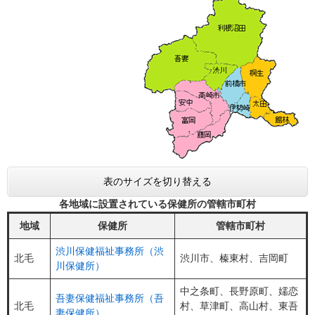
表のサイズを切り替える
各地域に設置されている保健所の管轄市町村
地域
保健所
管轄市町村
渋川保健福祉事務所（渋
北毛
渋川市、榛東村、吉岡町
川保健所）
中之条町、長野原町、嬬恋
吾妻保健福祉事務所（吾
北毛
村、草津町、高山村、東吾
妻保健所）