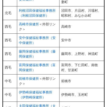
妻町
利根沼田保健福祉事務所
沼田市、片品村、川場村、
北毛
（利根沼田保健所）
昭和村、みなかみ町
高崎市保健所
＜外部リン
西毛
高崎市
ク＞
安中保健福祉事務所（安
西毛
安中市
中保健所）
藤岡保健福祉事務所（藤
西毛
藤岡市、上野村、神流町
岡保健所）
富岡保健福祉事務所（富
富岡市、下仁田町、南牧
西毛
岡保健所）
村、甘楽町
前橋市保健所
＜外部リン
中毛
前橋市
ク＞
伊勢崎保健福祉事務所
中毛
伊勢崎市、玉村町
（伊勢崎保健所）
太田保健福祉事務所（太