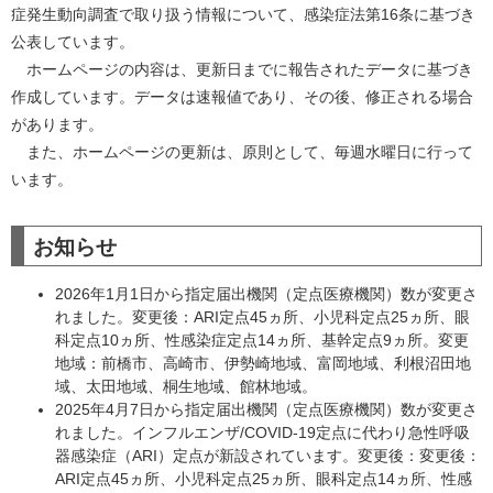
症発生動向調査で取り扱う情報について、感染症法第16条に基づき
公表しています。
ホームページの内容は、更新日までに報告されたデータに基づき
作成しています。データは速報値であり、その後、修正される場合
があります。
また、ホームページの更新は、原則として、毎週水曜日に行って
います。
お知らせ
2026年1月1日から指定届出機関（定点医療機関）数が変更さ
れました。変更後：ARI定点45ヵ所、小児科定点25ヵ所、眼
科定点10ヵ所、性感染症定点14ヵ所、基幹定点9ヵ所。変更
地域：前橋市、高崎市、伊勢崎地域、富岡地域、利根沼田地
域、太田地域、桐生地域、館林地域。
2025年4月7日から指定届出機関（定点医療機関）数が変更さ
れました。インフルエンザ/COVID-19定点に代わり急性呼吸
器感染症（ARI）定点が新設されています。変更後：変更後：
ARI定点45ヵ所、小児科定点25ヵ所、眼科定点14ヵ所、性感