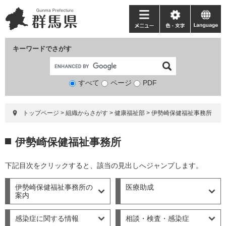
ペ
メ
ー
ニ
メ
色・
language
ジ
ュ
ニ
文
の
ー
ュ
字
キーワードでさがす
先
を
ー
頭
飛
で
ば
すべて
ページ
検
PDF
す。
し
索
て
対
本
トップページ
>
組織からさがす
>
健康福祉部
>
伊勢崎保健福祉事務所
象
文
へ
本
伊勢崎保健福祉事務所
文
下記目次をクリックすると、該当の見出しへジャンプします。
伊勢崎保健福祉事務所の
医療助成
案内
感染症に関する情報
相談・検査・感染症