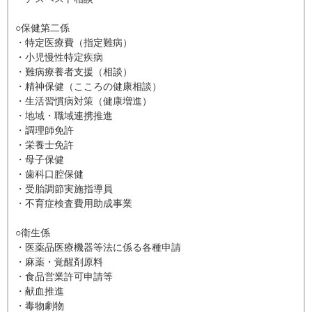
○保健第二係
・特定医療費（指定難病）
・小児慢性特定疾病
・難病療養者支援（相談）
・精神保健（こころの健康相談）
・生活習慣病対策（健康増進）
・地域・職域連携推進
・調理師免許
・栄養士免許
・母子保健
・歯科口腔保健
・受胎調節実施指導員
・不育症検査費用助成事業
○衛生係
・医薬品医療機器等法に係る各種申請
・麻薬・覚醒剤原料
・食品営業許可申請等
・献血推進
・毒物劇物