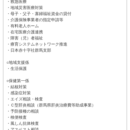
・救急医療
・地域災害医療対策
・母子・父子・寡婦福祉資金の貸付
・介護保険事業者の指定申請等
・有料老人ホーム
・在宅医療介護連携
・障害（児）者福祉
・療育システムネットワーク推進
・日本赤十字社群馬支部
○地域支援係
・生活保護
○保健第一係
・結核対策
・感染症対策
・エイズ相談・検査
・Ｃ型肝炎相談（群馬県肝炎治療費等助成事業）
・予防接種の相談
・検便検査
・風しん抗体検査
・アスベスト相談