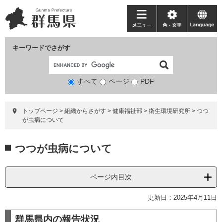
ペ
メ
ー
ニ
メ
色・
language
ジ
ュ
ニ
文
の
ー
ュ
字
キーワードでさがす
先
を
ー
頭
飛
で
ば
すべて
ページ
検
PDF
す。
し
索
て
対
本
トップページ
>
組織からさがす
>
健康福祉部
>
衛生環境研究所
>
つつ
象
文
が虫病について
へ
本
つつが虫病について
文
ページ内目次
更新日：2025年4月11日
群馬県内の報告状況