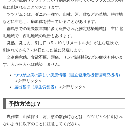
つつが虫病リケッチアという病原体を持っているツツガムシの幼
虫に刺されることでおこります。
ツツガムシは、ダニの一種で、山林、河川敷などの草地、耕作地
などに生息し、病原体を持っていることがあります。
群馬県での過去数年間に多く報告された推定感染地域は、主に北
毛地域で、西毛地域の報告もあります。
発熱、発しん、刺し口（5～10ミリメートル大）が主な症状で、
刺されてから7～14日たった後に発症します。
全身倦怠感、食欲不振、頭痛、リンパ節腫脹などの症状も伴いま
す。人から人へは感染しません。
つつが虫病の詳しい疾患情報（国立健康危機管理研究機構​）
＜外部リンク＞
届出基準（厚生労働省）
＜外部リンク＞
予防方法は？
農作業、山菜採り、河川敷の散歩時などは、ツツガムシに刺され
ないように以下のことに注意してください。