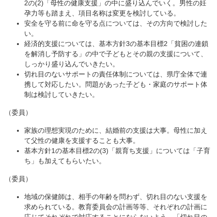
2の(2)「母性の健康支援」の中に盛り込んでいく。男性の妊
孕力等も踏まえ、項目名称は変更を検討している。
安全を守る前に命を守る点については、その方向で検討した
い。
経済的支援については、基本方針3の基本目標2「貧困の連鎖
を解消し予防する」の中で子どもとその親の支援について、
しっかり盛り込んでいきたい。
切れ目のないサポートの責任体制については、県庁全体で連
携して対応したい。問題があった子ども・家庭のサポート体
制は検討していきたい。
（委員）
家族の理想実現のために、結婚前の支援は大事。母性に加え
て父性の健康を支援することも大事。
基本方針1の基本目標2の(3)「親育ち支援」については「子育
ち」も加えてもらいたい。
（委員）
地域の保健師は、相手の年齢を問わず、切れ目のない支援を
求められている。教育委員会の計画等等、それぞれの計画に