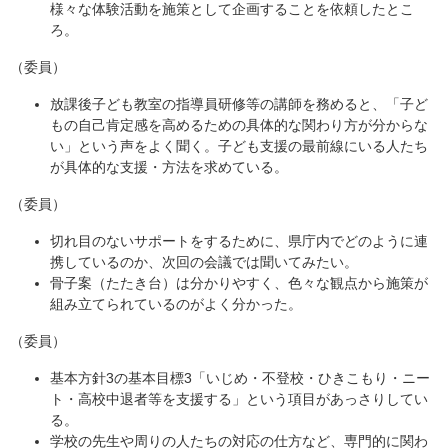
様々な体験活動を施策として企画することを依頼したとこ
ろ。
（委員）
放課後子ども教室の指導員研修等の講師を務めると、「子ど
もの自己肯定感を高めるための具体的な関わり方が分からな
い」という声をよく聞く。子ども支援の最前線にいる人たち
が具体的な支援・方法を求めている。
（委員）
切れ目のないサポートをするために、県庁内でどのように連
携しているのか、次回の会議では聞いてみたい。
骨子案（たたき台）は分かりやすく、色々な観点から施策が
組み立てられているのがよく分かった。
（委員）
基本方針3の基本目標3「いじめ・不登校・ひきこもり・ニー
ト・高校中退者等を支援する」という項目があっさりしてい
る。
学校の先生や周りの人たちの対応の仕方など、専門的に関わ