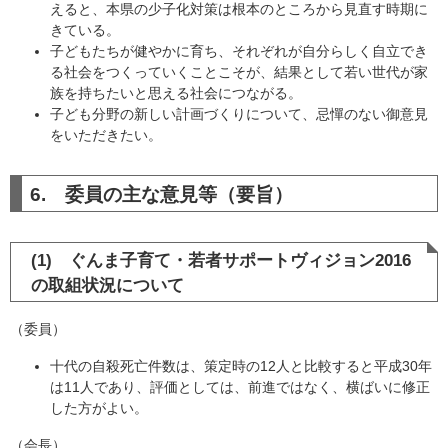
えると、本県の少子化対策は根本のところから見直す時期に
きている。
子どもたちが健やかに育ち、それぞれが自分らしく自立でき
る社会をつくっていくことこそが、結果として若い世代が家
族を持ちたいと思える社会につながる。
子ども分野の新しい計画づくりについて、忌憚のない御意見
をいただきたい。
6. 委員の主な意見等（要旨）
(1) ぐんま子育て・若者サポートヴィジョン2016
の取組状況について
（委員）
十代の自殺死亡件数は、策定時の12人と比較すると平成30年
は11人であり、評価としては、前進ではなく、横ばいに修正
した方がよい。
（会長）