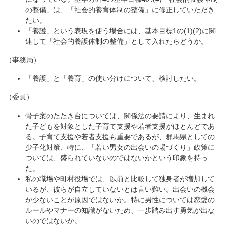
の整備」は、「社会的養育体制の整備」に修正していただき
たい。
「養護」という表現を使う場合には、基本目標1の(1)(2)に関
連して「社会的養護体制の整備」として入れたらどうか。
（事務局）
「養護」と「養育」の使い分けについて、検討したい。
（委員）
骨子案のたたき台については、関係法の要請により、生まれ
た子どもを対象とした子育て支援や若者支援がほとんどであ
る。子育て支援や若者支援も重要であるが、群馬県としての
少子化対策、特に、「若い男女の出会いの場づくり」政策に
ついては、盛られていないのではないかという印象を持っ
た。
私の職場や町村役場では、以前と比較して独身者が増加して
いるが、彼らが自立していないとは言い難い。出会いの機会
が少ないことが原因ではないか。特に男性については恋愛の
ルールやマナーの知識がないため、一歩踏み出す勇気が出な
いのではないか。