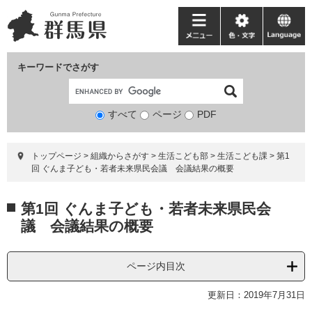
ペ
メ
ー
ニ
メ
色・
language
ジ
ュ
ニ
文
の
ー
ュ
字
キーワードでさがす
先
を
ー
頭
飛
で
ば
すべて
ページ
検
PDF
す。
し
索
て
対
本
トップページ
>
組織からさがす
>
生活こども部
>
生活こども課
>
第1
象
文
回 ぐんま子ども・若者未来県民会議 会議結果の概要
へ
本
第1回 ぐんま子ども・若者未来県民会
文
議 会議結果の概要
ページ内目次
更新日：2019年7月31日