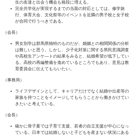
生の友達と出会う機会も格段に増える。
完全共学化が実現するまでの当面の対応としては、修学旅
行、体育大会、文化祭等のイベントを近隣の男子校と女子校
が合同で行うべきである。
（会長）
男女別学は群馬県独特のものだが、婚姻との相関関係の分析
は難しいと思う。しかし、少子化対策に関する県民意識調査
や高校生アンケ―トの結果をみると、結婚希望が低下してい
る。高校の再編整備を進めているところでもあり、意見は教
育委員会に伝えてもらいたい。
（事務局）
ライフデザインとして、キャリアだけでなく結婚や出産等の
家族を持つことをイメージしてもらうことから働きかけてい
きたいと考えている。
（会長）
確かに骨子案では子育て支援、若者の自立支援が中心になっ
ている。日本では結婚しないと子どもを産まない状況にある