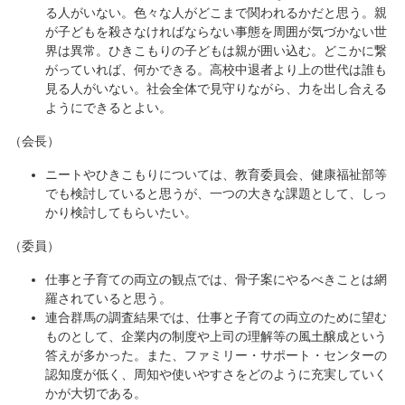
る人がいない。色々な人がどこまで関われるかだと思う。親
が子どもを殺さなければならない事態を周囲が気づかない世
界は異常。ひきこもりの子どもは親が囲い込む。どこかに繋
がっていれば、何かできる。高校中退者より上の世代は誰も
見る人がいない。社会全体で見守りながら、力を出し合える
ようにできるとよい。
（会長）
ニートやひきこもりについては、教育委員会、健康福祉部等
でも検討していると思うが、一つの大きな課題として、しっ
かり検討してもらいたい。
（委員）
仕事と子育ての両立の観点では、骨子案にやるべきことは網
羅されていると思う。
連合群馬の調査結果では、仕事と子育ての両立のために望む
ものとして、企業内の制度や上司の理解等の風土醸成という
答えが多かった。また、ファミリー・サポート・センターの
認知度が低く、周知や使いやすさをどのように充実していく
かが大切である。