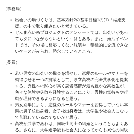
（事務局）
出会いの場づくりは、基本方針2の基本目標1の(1)「結婚支
援」の中で取り組みたいと考えている。
ぐんま赤い糸プロジェクトのアンケートでは、出会いがあっ
ても次につながらないという回答もある。また、婚活イベン
トでは、その場に相応しくない服装や、積極的に交流できな
いケースがみられ、懸念しているところ。
（委員）
若い男女の出会いの機会を増やし、恋愛のルールやマナーを
習得させる一つの施策として、県立高校の完全共学化を提案
する。異性への関心が高く恋愛感情が最も豊かな高校生が、
色々な体験や失敗を経験することにより、異性の気持ちや行
動が理解できるようになると思う。
男女別学により、恋愛のルールやマナーを習得していない本
県の男子校出身者、女子校出身者は、大学生や社会人になっ
て苦戦しているのでないかと思う。
高校が共学であれば、同級生同士の結婚ということもよくあ
る。さらに、大学進学後も社会人になってからも異性の同級