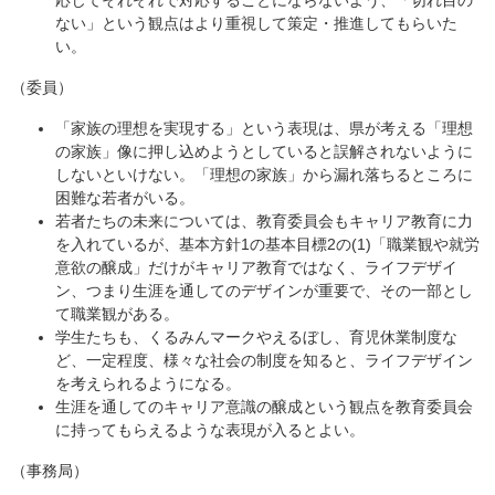
応じてそれぞれで対応することにならないよう、「切れ目の
ない」という観点はより重視して策定・推進してもらいた
い。
（委員）
「家族の理想を実現する」という表現は、県が考える「理想
の家族」像に押し込めようとしていると誤解されないように
しないといけない。「理想の家族」から漏れ落ちるところに
困難な若者がいる。
若者たちの未来については、教育委員会もキャリア教育に力
を入れているが、基本方針1の基本目標2の(1)「職業観や就労
意欲の醸成」だけがキャリア教育ではなく、ライフデザイ
ン、つまり生涯を通してのデザインが重要で、その一部とし
て職業観がある。
学生たちも、くるみんマークやえるぼし、育児休業制度な
ど、一定程度、様々な社会の制度を知ると、ライフデザイン
を考えられるようになる。
生涯を通してのキャリア意識の醸成という観点を教育委員会
に持ってもらえるような表現が入るとよい。
（事務局）