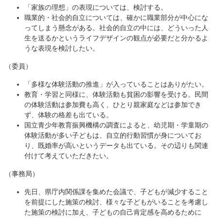
「家族の理想」の表現については、検討する。
職業的・社会的自立については、確かに職業部分が中心にな
ってしまう懸念がある。社会的自立の中には、どういった人
生を送るかというライフデザインの観点が必要だと分かるよ
うな表現を検討したい。
（委員）
「多様な体験活動の推進」が入っていることはありがたい。
教育・学習と同様に、体験活動も貧困の影響を受ける。民間
の体験活動は参加費も高く、ひとり親家庭などは参加でき
ず、体験の格差も出ている。
国立青少年教育振興機構の調査によると、幼児期・学童期の
体験活動が多い子どもは、自立的行動習慣が身についてお
り、既婚率が高いというデータも出ている。その辺りも関連
付けて考えていただきたい。
（事務局）
先日、県庁内関係課を集めた会議で、子どもが減少すること
を前提にした施策の検討、様々な子どもがいることを考慮し
た施策の検討に加え、子どもの自己肯定感を高めるために