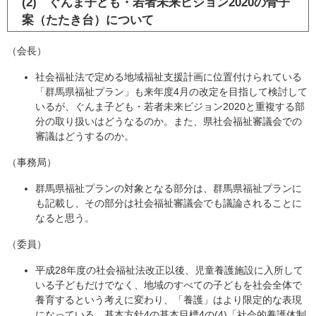
(2) ぐんま子ども・若者未来ビジョン2020の骨子
案（たたき台）について
（会長）
社会福祉法で定める地域福祉支援計画に位置付けられている
「群馬県福祉プラン」も来年度4月の改定を目指して検討して
いるが、ぐんま子ども・若者未来ビジョン2020と重複する部
分の取り扱いはどうなるのか。また、県社会福祉審議会での
審議はどうするのか。
（事務局）
群馬県福祉プランの対象となる部分は、群馬県福祉プランに
も記載し、その部分は社会福祉審議会でも議論されることに
なると思う。
（委員）
平成28年度の社会福祉法改正以後、児童養護施設に入所して
いる子どもだけでなく、地域のすべての子どもを社会全体で
養育するという考えに変わり、「養護」はより限定的な表現
になっている。基本方針4の基本目標4の(4)「社会的養護体制