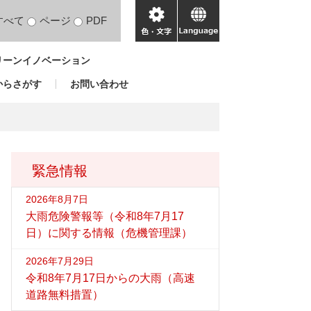
すべて
ページ
PDF
色・
language
文
リーンイノベーション
字
からさがす
お問い合わせ
緊急情報
2026年8月7日
大雨危険警報等（令和8年7月17
日）に関する情報（危機管理課）
2026年7月29日
令和8年7月17日からの大雨（高速
道路無料措置）