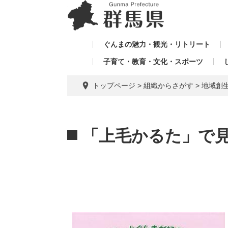
ペ
メ
メ
ー
ニ
ニ
ジ
ュ
ュ
の
ー
ぐんまの魅力・観光・リトリート
ー
先
を
子育て・教育・文化・スポーツ
を
頭
飛
飛
で
ば
トップページ
>
組織からさがす
>
地域創
す。
し
ば
て
し
本
本
て
文
文
「上毛かるた」で
へ