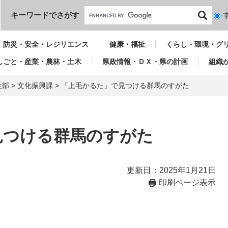
本文へ
キーワードでさがす
検
索
対
防災・安全・レジリエンス
健康・福祉
くらし・環境・グ
象
しごと・産業・農林・土木
県政情報・ＤＸ・県の計画
組織
生部
>
文化振興課
>
「上毛かるた」で見つける群馬のすがた
見つける群馬のすがた
更新日：2025年1月21日
印刷ページ表示