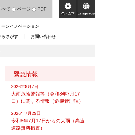
すべて
ページ
PDF
色・
language
文
リーンイノベーション
字
からさがす
お問い合わせ
要
緊急情報
2026年8月7日
大雨危険警報等（令和8年7月17
日）に関する情報（危機管理課）
2026年7月29日
令和8年7月17日からの大雨（高速
道路無料措置）