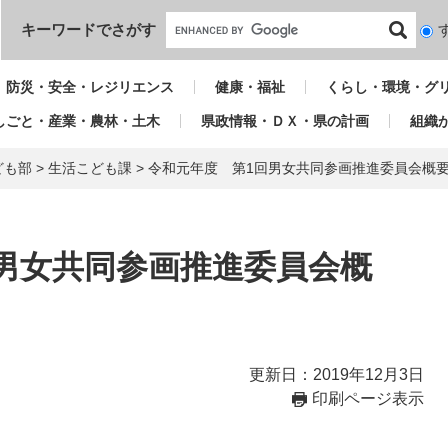
本文へ
キーワードでさがす
検
索
対
防災・安全・レジリエンス
健康・福祉
くらし・環境・グ
象
しごと・産業・農林・土木
県政情報・ＤＸ・県の計画
組織
ども部
>
生活こども課
>
令和元年度 第1回男女共同参画推進委員会概
男女共同参画推進委員会概
更新日：2019年12月3日
印刷ページ表示