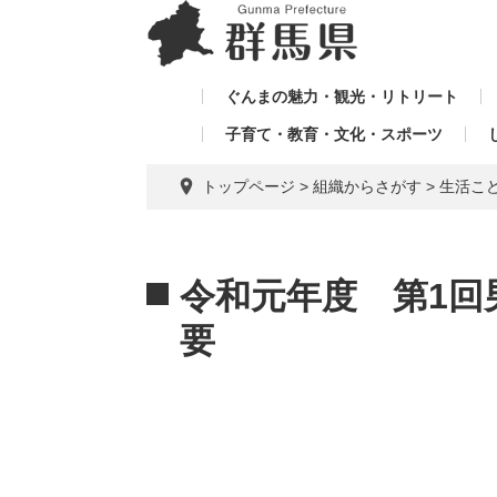
ペ
メ
メ
ー
ニ
ニ
ジ
ュ
ュ
の
ー
ぐんまの魅力・観光・リトリート
ー
先
を
子育て・教育・文化・スポーツ
を
頭
飛
飛
で
ば
トップページ
>
組織からさがす
>
生活こ
す。
し
ば
て
し
本
本
て
文
文
令和元年度 第1回
へ
要